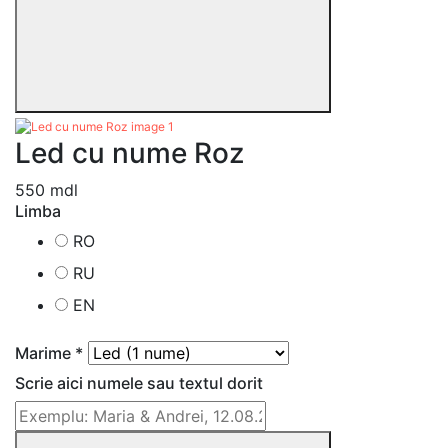
Led cu nume Roz
550 mdl
Limba
RO
RU
EN
Marime *
Scrie aici numele sau textul dorit