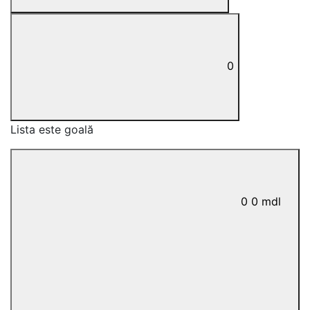
0
Lista este goală
0
0
mdl