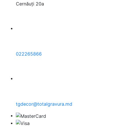
Cernăuți 20a
022265866
tgdecor@totalgravura.md