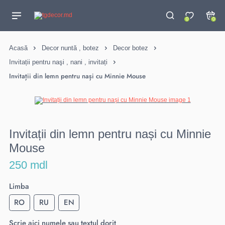
0
0
Acasă
Decor nuntă , botez
Decor botez
Invitații pentru naşi , nani , invitați
Invitații din lemn pentru nași cu Minnie Mouse
Invitații din lemn pentru nași cu Minnie
Mouse
250 mdl
Limba
RO
RU
EN
Scrie aici numele sau textul dorit