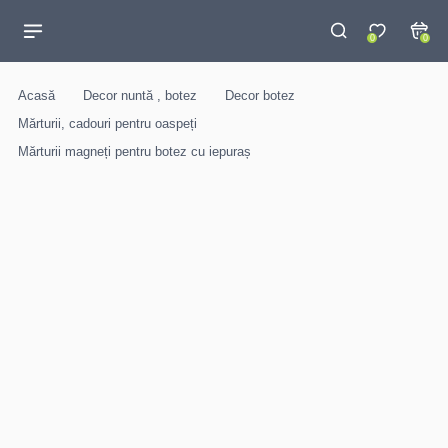
0
0
Acasă
Decor nuntă , botez
Decor botez
Mărturii, cadouri pentru oaspeți
Mărturii magneți pentru botez cu iepuraș