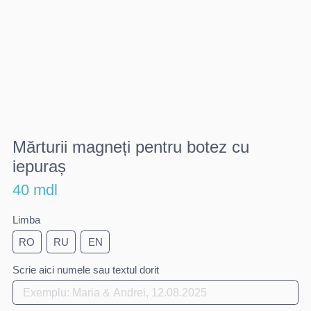
Mărturii magneți pentru botez cu
iepuraș
40 mdl
Limba
RO
RU
EN
Scrie aici numele sau textul dorit