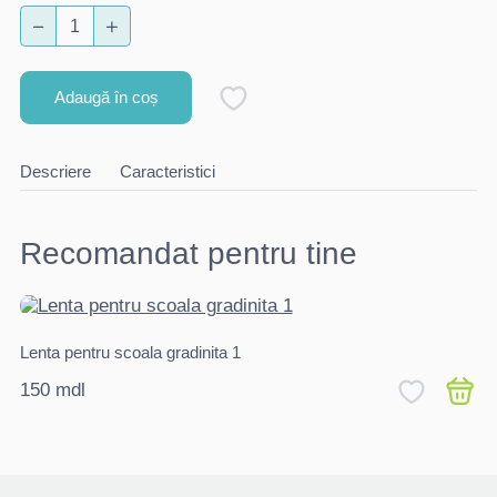
Adaugă în coș
Descriere
Caracteristici
Recomandat pentru tine
Lenta pentru scoala gradinita 1
Pu
150 mdl
45