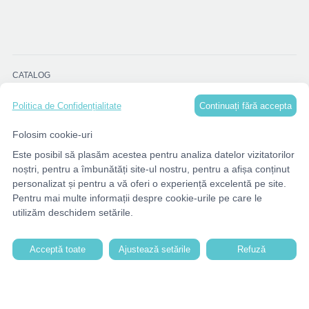
CATALOG
Continuați fără accepta
Politica de Confidențialitate
MENU
Folosim cookie-uri
Este posibil să plasăm acestea pentru analiza datelor vizitatorilor
CONTACTE
noștri, pentru a îmbunătăți site-ul nostru, pentru a afișa conținut
personalizat și pentru a vă oferi o experiență excelentă pe site.
Pentru mai multe informații despre cookie-urile pe care le
utilizăm deschidem setările.
Acceptă toate
Ajustează setările
Refuză
© 2026. TG-DECOR - All rights reserved