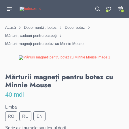
0
0
Acasă
Decor nuntă , botez
Decor botez
Mărturii, cadouri pentru oaspeți
Mărturii magneți pentru botez cu Minnie Mouse
Mărturii magneți pentru botez cu
Minnie Mouse
40 mdl
Limba
RO
RU
EN
Scrie aici numele sau textul dorit