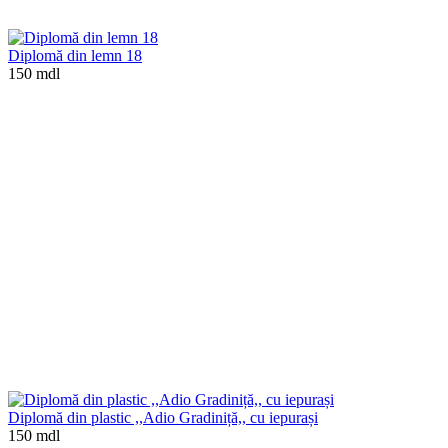
Diplomă din lemn 18
150 mdl
Diplomă din plastic ,,Adio Gradiniță,, cu iepurași
150 mdl