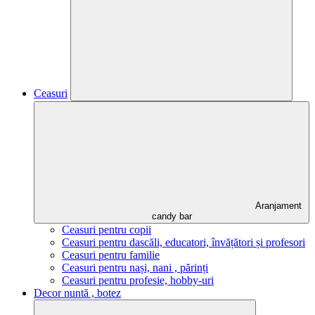
Ceasuri
Aranjament
candy bar
Ceasuri pentru copii
Ceasuri pentru dascăli, educatori, învățători și profesori
Ceasuri pentru familie
Ceasuri pentru nași, nani , părinți
Ceasuri pentru profesie, hobby-uri
Decor nuntă , botez