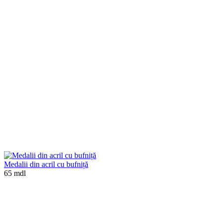
Medalii din acril cu bufniță
65 mdl