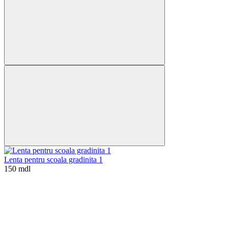
Lenta pentru scoala gradinita 1
150 mdl