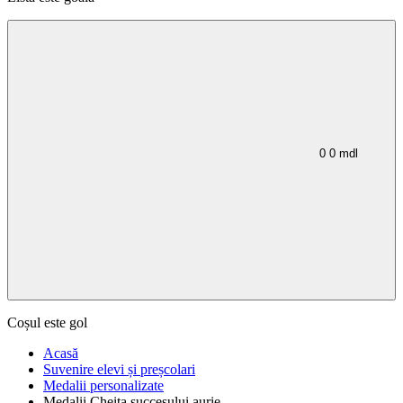
0
0
mdl
Coșul este gol
Acasă
Suvenire elevi și preșcolari
Medalii personalizate
Medalii Cheița succesului aurie