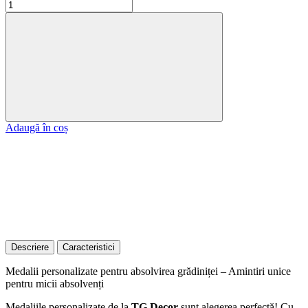
Adaugă în coș
Descriere
Caracteristici
Medalii personalizate pentru absolvirea grădiniței – Amintiri unice
pentru micii absolvenți
Medaliile personalizate de la
TG Decor
sunt alegerea perfectă! Cu