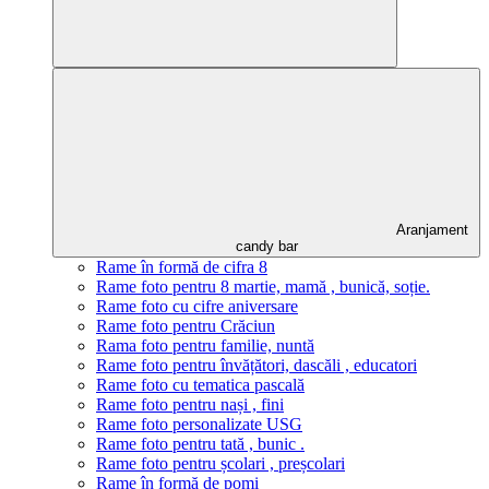
Aranjament
candy bar
Rame în formă de cifra 8
Rame foto pentru 8 martie, mamă , bunică, soție.
Rame foto cu cifre aniversare
Rame foto pentru Crăciun
Rama foto pentru familie, nuntă
Rame foto pentru învățători, dascăli , educatori
Rame foto cu tematica pascală
Rame foto pentru nași , fini
Rame foto personalizate USG
Rame foto pentru tată , bunic .
Rame foto pentru școlari , preșcolari
Rame în formă de pomi