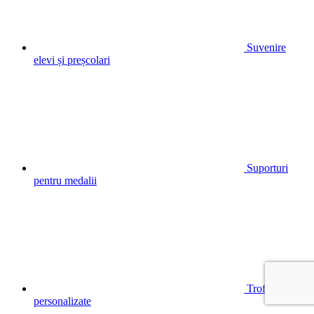
Suvenire
elevi și preșcolari
Suporturi
pentru medalii
Trofee
personalizate