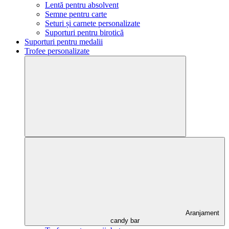
Lentă pentru absolvent
Semne pentru carte
Seturi și carnete personalizate
Suporturi pentru birotică
Suporturi pentru medalii
Trofee personalizate
Aranjament
candy bar