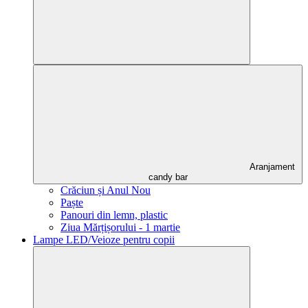
Aranjament
candy bar
Crăciun și Anul Nou
Paște
Panouri din lemn, plastic
Ziua Mărțișorului - 1 martie
Lampe LED/Veioze pentru copii