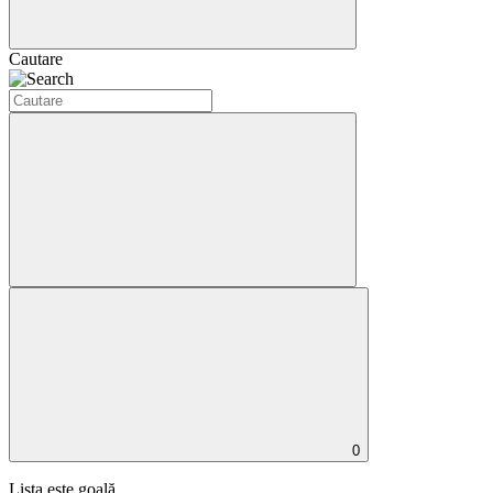
Cautare
0
Lista este goală