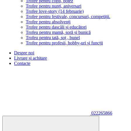
Trofee pentru copii, botez
Trofee pentru nunți, aniversari
Trofee love-story (14 februarie)
Trofee pentru festivale, concursuri, competiții.
Trofee pentru absolvenți
Trofee pentru dascăli și educători
Trofeu pentru mamă, soră și bunică
Trofeu pentru tată, soț , bunel
Trofee pentru profesii, hobby-uri și funcții
Despre noi
Livrare și achitare
Contacte
022265866