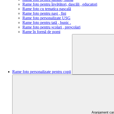
Rame foto pentru învățători, dascăli , educatori
Rame foto cu tematica pascală
Rame foto pentru nași , fini
Rame foto personalizate USG
Rame foto pentru tată , bunic .
Rame foto pentru școlari , preșcolari
Rame în formă de pomi
Rame foto personalizate pentru copii
Aranjament ca