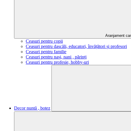
Aranjament ca
Ceasuri pentru copii
Ceasuri pentru dascăli, educatori, învățători și profesori
Ceasuri pentru familie
Ceasuri pentru nași, nani , părinți
Ceasuri pentru profesie, hobby-uri
Decor nuntă , botez