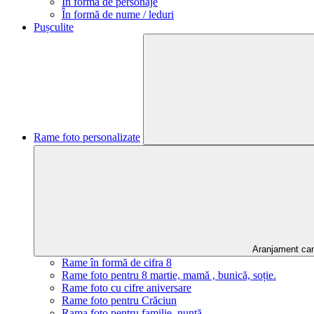
În formă de personaje
În formă de nume / leduri
Pușculite
Rame foto personalizate
Aranjament ca
Rame în formă de cifra 8
Rame foto pentru 8 martie, mamă , bunică, soție.
Rame foto cu cifre aniversare
Rame foto pentru Crăciun
Rama foto pentru familie, nuntă