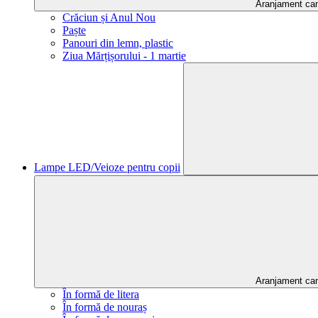
Aranjament ca
Crăciun și Anul Nou
Paște
Panouri din lemn, plastic
Ziua Mărțișorului - 1 martie
Lampe LED/Veioze pentru copii
Aranjament ca
În formă de litera
În formă de nouraș