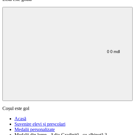
0
0
mdl
Coșul este gol
Acasă
Suvenire elevi și preșcolari
Medalii personalizate
Medalii din lemn ,,Adio Gradiniță,, cu albinuță 3