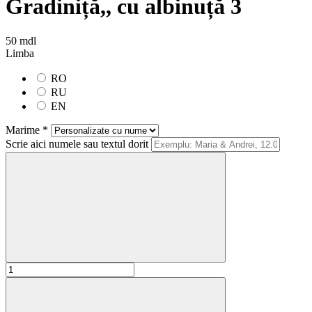
Gradiniță,, cu albinuță 3
50 mdl
Limba
RO
RU
EN
Marime *
Scrie aici numele sau textul dorit