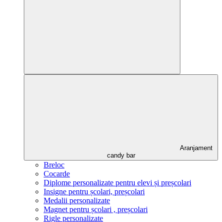
Aranjament
candy bar
Breloc
Cocarde
Diplome personalizate pentru elevi și preșcolari
Insigne pentru școlari, preșcolari
Medalii personalizate
Magnet pentru școlari , preșcolari
Rigle personalizate