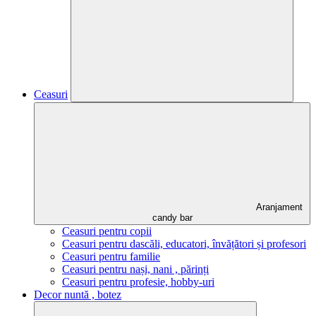
Ceasuri
Aranjament
candy bar
Ceasuri pentru copii
Ceasuri pentru dascăli, educatori, învățători și profesori
Ceasuri pentru familie
Ceasuri pentru nași, nani , părinți
Ceasuri pentru profesie, hobby-uri
Decor nuntă , botez