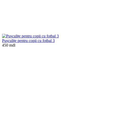
Pușculițe pentru copii cu fotbal 3
450 mdl