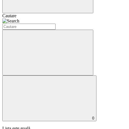
Cautare
0
Lista este goală