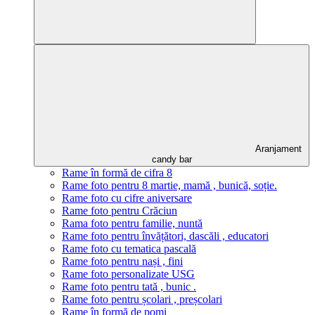
Aranjament
candy bar
Rame în formă de cifra 8
Rame foto pentru 8 martie, mamă , bunică, soție.
Rame foto cu cifre aniversare
Rame foto pentru Crăciun
Rama foto pentru familie, nuntă
Rame foto pentru învățători, dascăli , educatori
Rame foto cu tematica pascală
Rame foto pentru nași , fini
Rame foto personalizate USG
Rame foto pentru tată , bunic .
Rame foto pentru școlari , preșcolari
Rame în formă de pomi