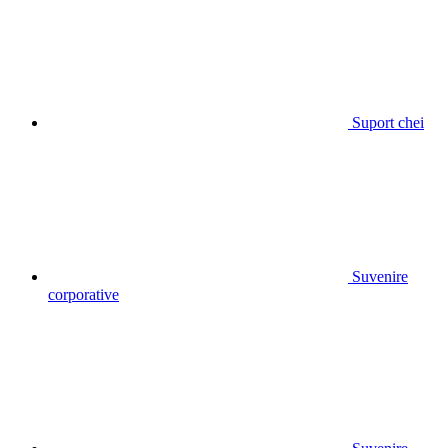
Suport chei
Suvenire
corporative