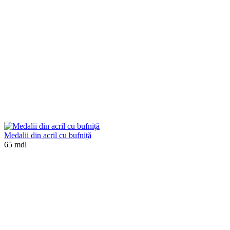
Medalii din acril cu bufniță
65 mdl