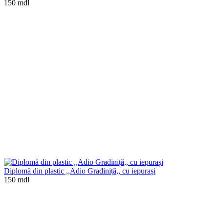
150 mdl
Diplomă din plastic ,,Adio Gradiniță,, cu iepurași
150 mdl