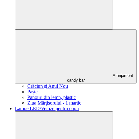
Aranjament
candy bar
Crăciun și Anul Nou
Paște
Panouri din lemn, plastic
Ziua Mărțișorului - 1 martie
Lampe LED/Veioze pentru copii