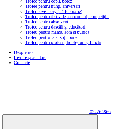
Trofee pentru copii, botez
Trofee pentru nunți, aniversari
Trofee love-story (14 februarie)
Trofee pentru festivale, concursuri, competiții.
Trofee pentru absolvenți
Trofee pentru dascăli și educători
Trofeu pentru mamă, soră și bunică
Trofeu pentru tată, soț , bunel
Trofee pentru profesii, hobby-uri și funcții
Despre noi
Livrare și achitare
Contacte
022265866