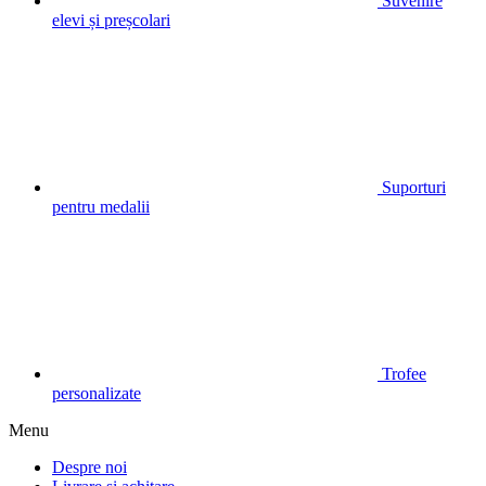
Suvenire
elevi și preșcolari
Suporturi
pentru medalii
Trofee
personalizate
Menu
Despre noi