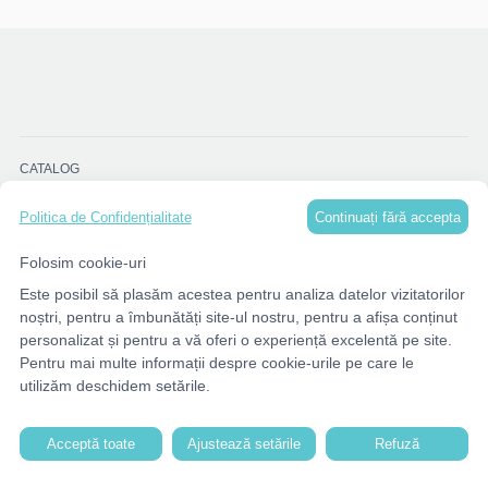
CATALOG
Continuați fără accepta
Politica de Confidențialitate
MENU
Folosim cookie-uri
Este posibil să plasăm acestea pentru analiza datelor vizitatorilor
CONTACTE
noștri, pentru a îmbunătăți site-ul nostru, pentru a afișa conținut
personalizat și pentru a vă oferi o experiență excelentă pe site.
Pentru mai multe informații despre cookie-urile pe care le
utilizăm deschidem setările.
Acceptă toate
Ajustează setările
Refuză