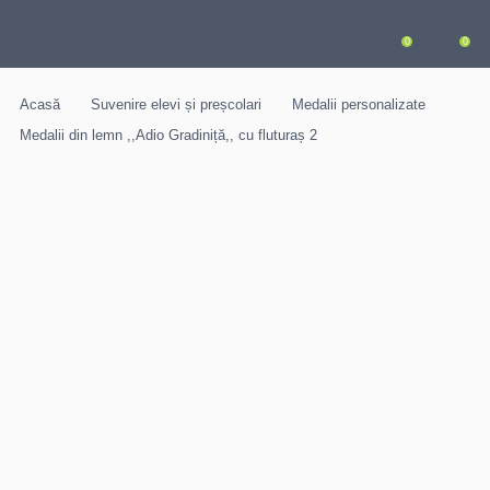
0
0
Acasă
Suvenire elevi și preșcolari
Medalii personalizate
Medalii din lemn ,,Adio Gradiniță,, cu fluturaș 2