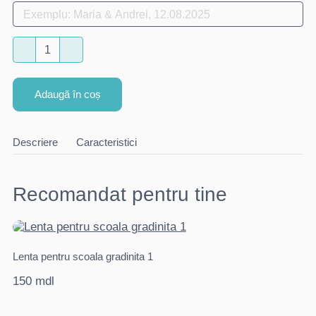
Adaugă în coș
Descriere
Caracteristici
Recomandat pentru tine
Lenta pentru scoala gradinita 1
Pu
150 mdl
45