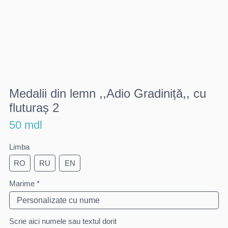
Medalii din lemn ,,Adio Gradiniță,, cu
fluturaș 2
50 mdl
Limba
RO
RU
EN
Marime *
Scrie aici numele sau textul dorit