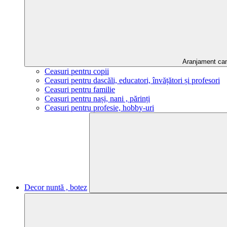
Aranjament ca
Ceasuri pentru copii
Ceasuri pentru dascăli, educatori, învățători și profesori
Ceasuri pentru familie
Ceasuri pentru nași, nani , părinți
Ceasuri pentru profesie, hobby-uri
Decor nuntă , botez