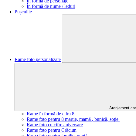
În formă de personaje
În formă de nume / leduri
Pușculite
Rame foto personalizate
Aranjament ca
Rame în formă de cifra 8
Rame foto pentru 8 martie, mamă , bunică, soție.
Rame foto cu cifre aniversare
Rame foto pentru Crăciun
Rama foto pentru familie, nuntă