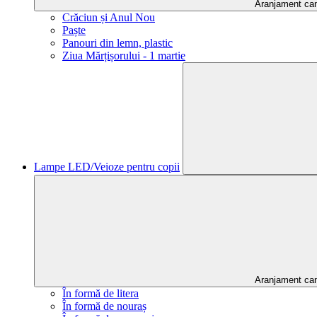
Aranjament ca
Crăciun și Anul Nou
Paște
Panouri din lemn, plastic
Ziua Mărțișorului - 1 martie
Lampe LED/Veioze pentru copii
Aranjament ca
În formă de litera
În formă de nouraș