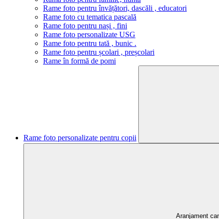
Rame foto pentru învățători, dascăli , educatori
Rame foto cu tematica pascală
Rame foto pentru nași , fini
Rame foto personalizate USG
Rame foto pentru tată , bunic .
Rame foto pentru școlari , preșcolari
Rame în formă de pomi
Rame foto personalizate pentru copii
Aranjament ca