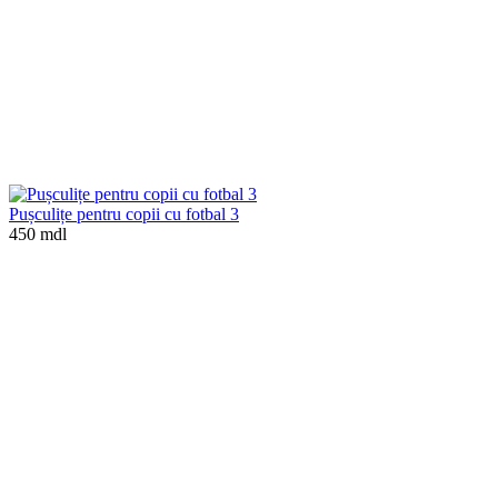
Pușculițe pentru copii cu fotbal 3
450 mdl