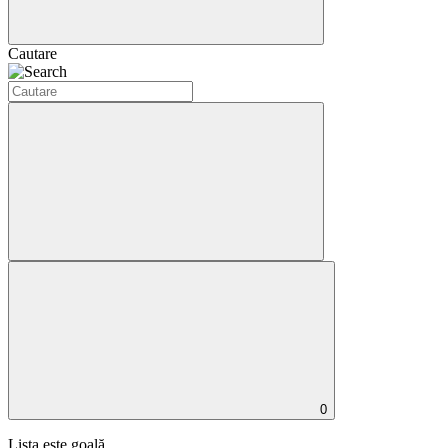
Cautare
0
Lista este goală