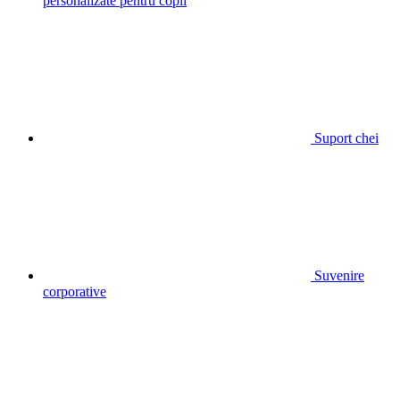
personalizate pentru copii
Suport chei
Suvenire
corporative