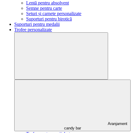
Lentă pentru absolvent
Semne pentru carte
Seturi și carnete personalizate
Suporturi pentru birotică
Suporturi pentru medalii
Trofee personalizate
Aranjament
candy bar