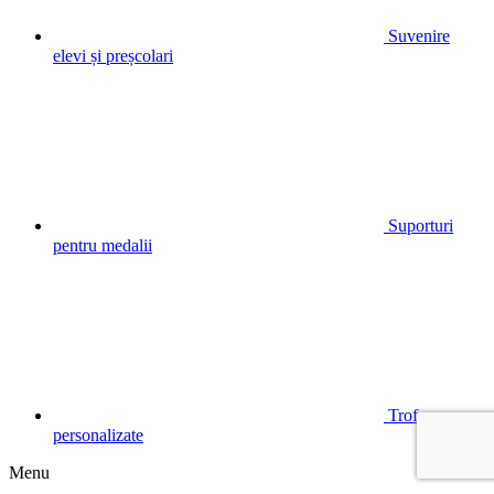
Suvenire
elevi și preșcolari
Suporturi
pentru medalii
Trofee
personalizate
Menu