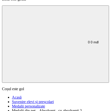
0
0
mdl
Coșul este gol
Acasă
Suvenire elevi și preșcolari
Medalii personalizate
Medalii din pet ,, Absolvent,, cu absolventi 2