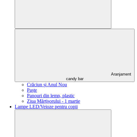
Aranjament
candy bar
Crăciun și Anul Nou
Paște
Panouri din lemn, plastic
Ziua Mărțișorului - 1 martie
Lampe LED/Veioze pentru copii