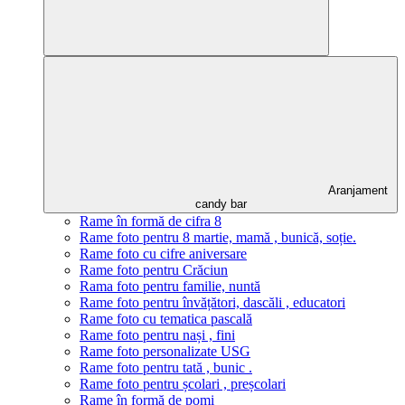
Aranjament
candy bar
Rame în formă de cifra 8
Rame foto pentru 8 martie, mamă , bunică, soție.
Rame foto cu cifre aniversare
Rame foto pentru Crăciun
Rama foto pentru familie, nuntă
Rame foto pentru învățători, dascăli , educatori
Rame foto cu tematica pascală
Rame foto pentru nași , fini
Rame foto personalizate USG
Rame foto pentru tată , bunic .
Rame foto pentru școlari , preșcolari
Rame în formă de pomi