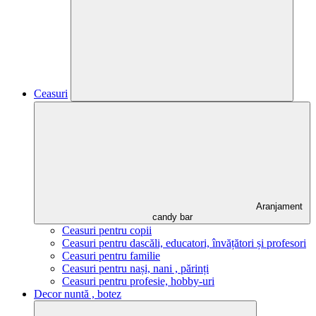
Ceasuri
Aranjament
candy bar
Ceasuri pentru copii
Ceasuri pentru dascăli, educatori, învățători și profesori
Ceasuri pentru familie
Ceasuri pentru nași, nani , părinți
Ceasuri pentru profesie, hobby-uri
Decor nuntă , botez