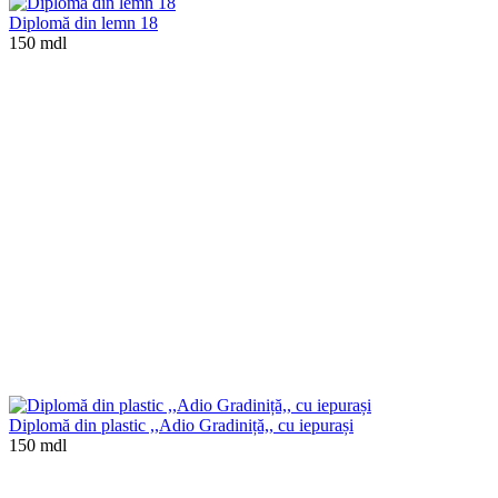
Diplomă din lemn 18
150 mdl
Diplomă din plastic ,,Adio Gradiniță,, cu iepurași
150 mdl