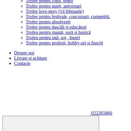
Trofee pentru copii, botez
Trofee pentru nunți, aniversari
Trofee love-story (14 februarie)
Trofee pentru festivale, concursuri, competiții.
Trofee pentru absolvenți
Trofee pentru dascăli și educători
Trofeu pentru mamă, soră și bunică
Trofeu pentru tată, soț , bunel
Trofee pentru profesii, hobby-uri și funcții
Despre noi
Livrare și achitare
Contacte
022265866