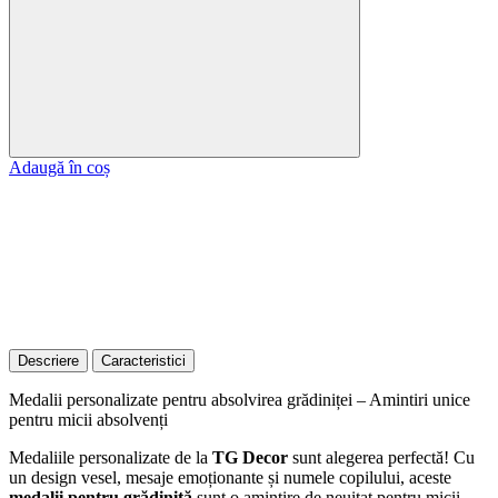
Adaugă în coș
Descriere
Caracteristici
Medalii personalizate pentru absolvirea grădiniței – Amintiri unice
pentru micii absolvenți
Medaliile personalizate de la
TG Decor
sunt alegerea perfectă! Cu
un design vesel, mesaje emoționante și numele copilului, aceste
medalii pentru grădiniță
sunt o amintire de neuitat pentru micii