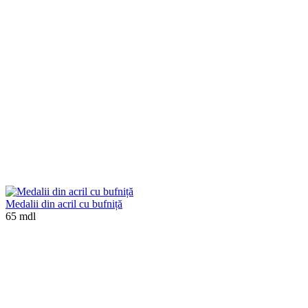
Medalii din acril cu bufniță
65 mdl