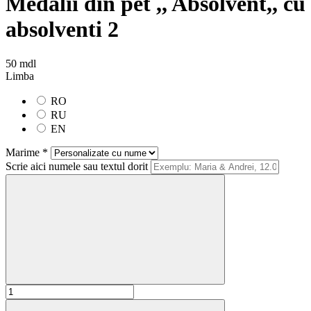
Medalii din pet ,, Absolvent,, cu
absolventi 2
50 mdl
Limba
RO
RU
EN
Marime *
Scrie aici numele sau textul dorit