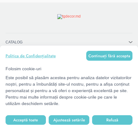
CATALOG
Continuați fără accepta
Politica de Confidențialitate
MENU
Folosim cookie-uri
Este posibil să plasăm acestea pentru analiza datelor vizitatorilor
CONTACTE
noștri, pentru a îmbunătăți site-ul nostru, pentru a afișa conținut
personalizat și pentru a vă oferi o experiență excelentă pe site.
Pentru mai multe informații despre cookie-urile pe care le
utilizăm deschidem setările.
Acceptă toate
Ajustează setările
Refuză