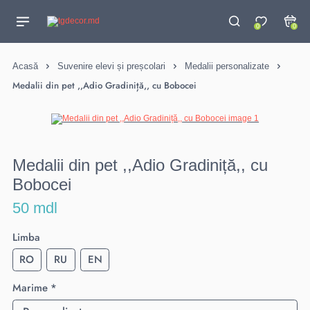
0
0
Acasă
Suvenire elevi și preșcolari
Medalii personalizate
Medalii din pet ,,Adio Gradiniță,, cu Bobocei
Medalii din pet ,,Adio Gradiniță,, cu
Bobocei
50 mdl
Limba
RO
RU
EN
Marime *