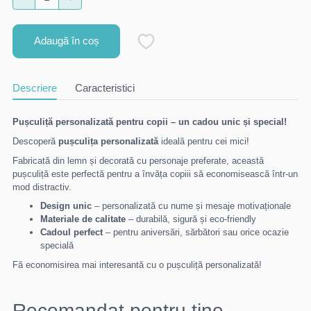
Adaugă în coș
Descriere
Caracteristici
Pușculiță personalizată pentru copii – un cadou unic și special!
Descoperă
pușculița personalizată
ideală pentru cei mici!
Fabricată din lemn și decorată cu personaje preferate, această
pușculiță este perfectă pentru a învăța copiii să economisească într-un
mod distractiv.
Design unic
– personalizată cu nume și mesaje motivaționale
Materiale de calitate
– durabilă, sigură și eco-friendly
Cadoul perfect
– pentru aniversări, sărbători sau orice ocazie
specială
Fă economisirea mai interesantă cu o pușculiță personalizată!
Recomandat pentru tine