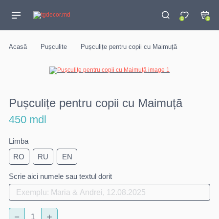
0
0
Acasă
Pușculite
Pușculițe pentru copii cu Maimuță
Pușculițe pentru copii cu Maimuță
450 mdl
Limba
RO
RU
EN
Scrie aici numele sau textul dorit