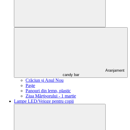
Aranjament
candy bar
Crăciun și Anul Nou
Paște
Panouri din lemn, plastic
Ziua Mărțișorului - 1 martie
Lampe LED/Veioze pentru copii