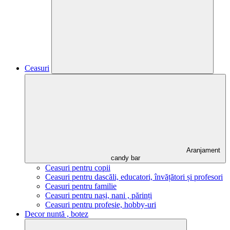
Ceasuri
Aranjament
candy bar
Ceasuri pentru copii
Ceasuri pentru dascăli, educatori, învățători și profesori
Ceasuri pentru familie
Ceasuri pentru nași, nani , părinți
Ceasuri pentru profesie, hobby-uri
Decor nuntă , botez