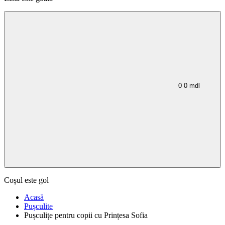
0
0
mdl
Coșul este gol
Acasă
Pușculite
Pușculițe pentru copii cu Prințesa Sofia