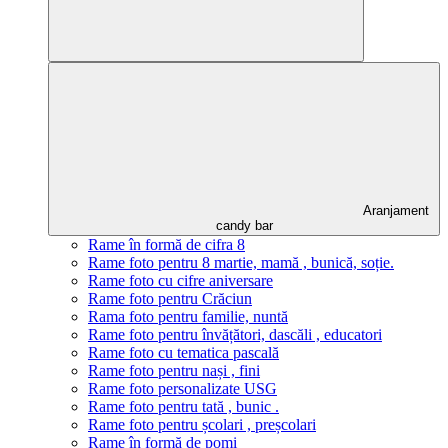
Aranjament
candy bar
Rame în formă de cifra 8
Rame foto pentru 8 martie, mamă , bunică, soție.
Rame foto cu cifre aniversare
Rame foto pentru Crăciun
Rama foto pentru familie, nuntă
Rame foto pentru învățători, dascăli , educatori
Rame foto cu tematica pascală
Rame foto pentru nași , fini
Rame foto personalizate USG
Rame foto pentru tată , bunic .
Rame foto pentru școlari , preșcolari
Rame în formă de pomi