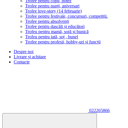
Trofee pentru copii, botez
Trofee pentru nunți, aniversari
Trofee love-story (14 februarie)
Trofee pentru festivale, concursuri, competiții.
Trofee pentru absolvenți
Trofee pentru dascăli și educători
Trofeu pentru mamă, soră și bunică
Trofeu pentru tată, soț , bunel
Trofee pentru profesii, hobby-uri și funcții
Despre noi
Livrare și achitare
Contacte
022265866