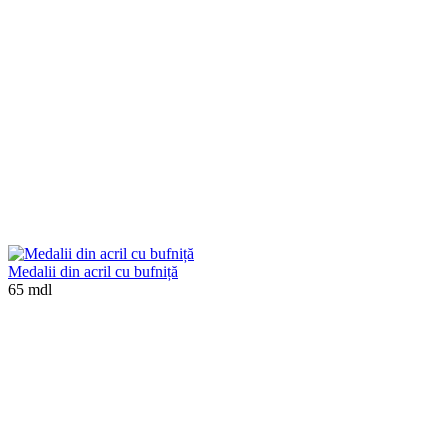
Medalii din acril cu bufniță
65 mdl