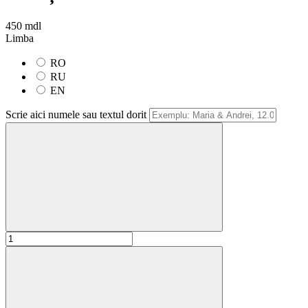
450 mdl
Limba
RO
RU
EN
Scrie aici numele sau textul dorit