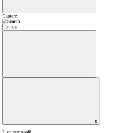
Cautare
0
Lista este goală