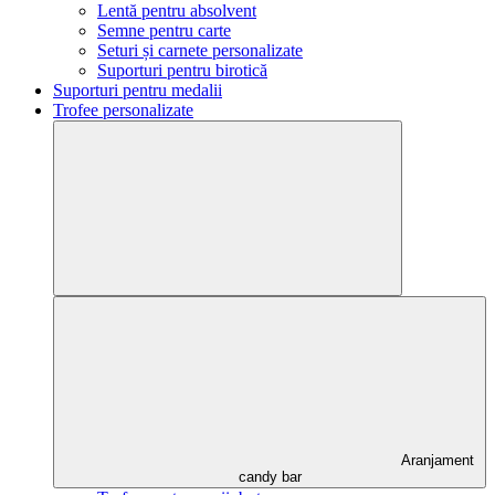
Lentă pentru absolvent
Semne pentru carte
Seturi și carnete personalizate
Suporturi pentru birotică
Suporturi pentru medalii
Trofee personalizate
Aranjament
candy bar