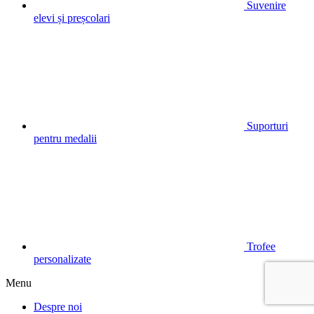
Suvenire
elevi și preșcolari
Suporturi
pentru medalii
Trofee
personalizate
Menu
Despre noi