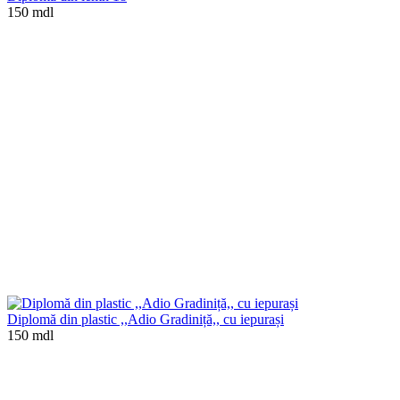
150 mdl
Diplomă din plastic ,,Adio Gradiniță,, cu iepurași
150 mdl