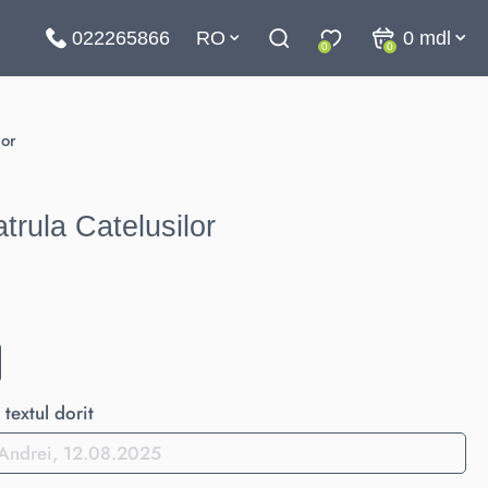
022265866
RO
0
mdl
0
0
lor
trula Catelusilor
textul dorit