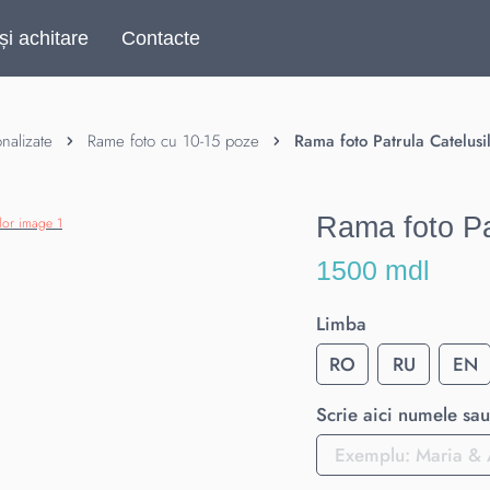
și achitare
Contacte
nalizate
Rame foto cu 10-15 poze
Rama foto Patrula Catelusi
Rama foto Pa
1500 mdl
Limba
RO
RU
EN
Scrie aici numele sau 