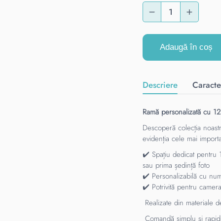
Adaugă în coș
Descriere
Caracter
Ramă personalizată cu 12 
Descoperă colecția noas
evidenția cele mai import
✔️ Spațiu dedicat pentru 
sau prima ședință foto
✔️ Personalizabilă cu num
✔️ Potrivită pentru camera
Realizate din materiale de
Comandă simplu și rapid, 