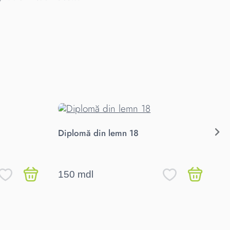
Diplomă din lemn 18
Di
cu
150 mdl
1