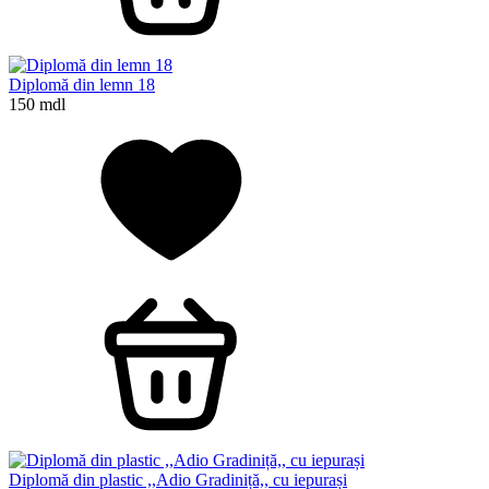
Diplomă din lemn 18
150 mdl
Diplomă din plastic ,,Adio Gradiniță,, cu iepurași