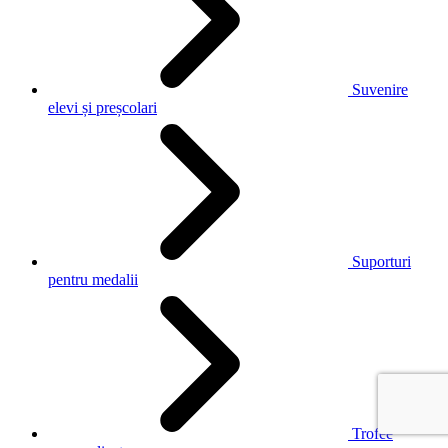
Suvenire
elevi și preșcolari
Suporturi
pentru medalii
Trofee