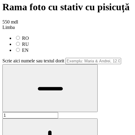
Rama foto cu stativ cu pisicuță
550 mdl
Limba
RO
RU
EN
Scrie aici numele sau textul dorit