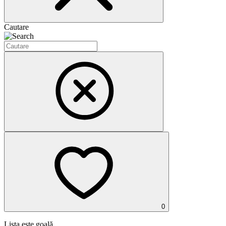
Cautare
0
Lista este goală