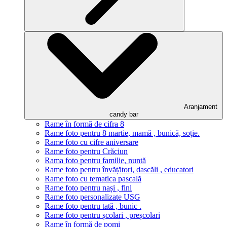
Aranjament
candy bar
Rame în formă de cifra 8
Rame foto pentru 8 martie, mamă , bunică, soție.
Rame foto cu cifre aniversare
Rame foto pentru Crăciun
Rama foto pentru familie, nuntă
Rame foto pentru învățători, dascăli , educatori
Rame foto cu tematica pascală
Rame foto pentru nași , fini
Rame foto personalizate USG
Rame foto pentru tată , bunic .
Rame foto pentru școlari , preșcolari
Rame în formă de pomi