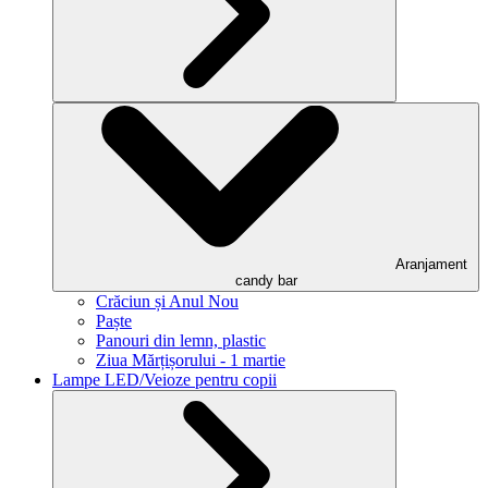
Aranjament
candy bar
Crăciun și Anul Nou
Paște
Panouri din lemn, plastic
Ziua Mărțișorului - 1 martie
Lampe LED/Veioze pentru copii