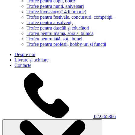
Trofee pentru copii, botez
Trofee pentru nunți, aniversari
Trofee love-story (14 februarie)
Trofee pentru festivale, concursuri, competiții.
Trofee pentru absolvenți
Trofee pentru dascăli și educători
Trofeu pentru mamă, soră și bunică
Trofeu pentru tată, soț , bunel
Trofee pentru profesii, hobby-uri și funcții
Despre noi
Livrare și achitare
Contacte
022265866