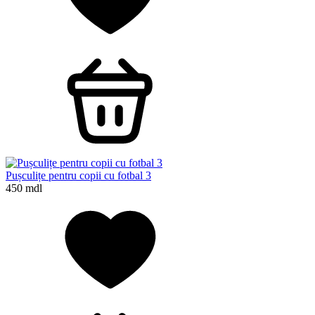
Pușculițe pentru copii cu fotbal 3
450 mdl