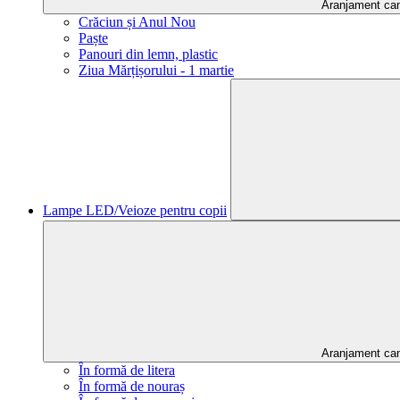
Aranjament ca
Crăciun și Anul Nou
Paște
Panouri din lemn, plastic
Ziua Mărțișorului - 1 martie
Lampe LED/Veioze pentru copii
Aranjament ca
În formă de litera
În formă de nouraș