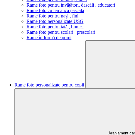
Rame foto pentru învățători, dascăli , educatori
Rame foto cu tematica pascală
Rame foto pentru nași , fini
Rame foto personalizate USG
Rame foto pentru tată , bunic .
Rame foto pentru școlari , preșcolari
Rame în formă de pomi
Rame foto personalizate pentru copii
Aranjament ca