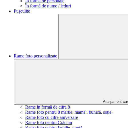
În formă de personaje
În formă de nume / leduri
Pușculite
Rame foto personalizate
Aranjament ca
Rame în formă de cifra 8
Rame foto pentru 8 martie, mamă , bunică, soție.
Rame foto cu cifre aniversare
Rame foto pentru Crăciun
Rama foto pentru familie, nuntă