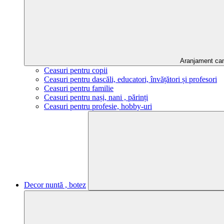
Aranjament ca
Ceasuri pentru copii
Ceasuri pentru dascăli, educatori, învățători și profesori
Ceasuri pentru familie
Ceasuri pentru nași, nani , părinți
Ceasuri pentru profesie, hobby-uri
Decor nuntă , botez