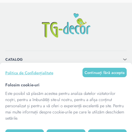
CATALOG
Continuați fără accepta
Politica de Confidențialitate
MENU
Folosim cookie-uri
Este posibil să plasăm acestea pentru analiza datelor vizitatorilor
CONTACTE
noștri, pentru a îmbunătăți site-ul nostru, pentru a afișa conținut
personalizat și pentru a vă oferi o experiență excelentă pe site. Pentru
mai multe informații despre cookie-urile pe care le utilizăm deschidem
setările.