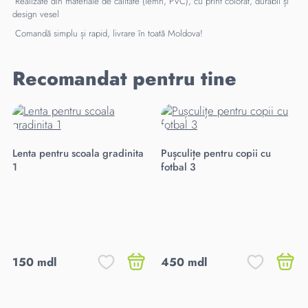
Realizate din materiale de calitate (lemn, PVC), cu print colorat, durabil și
design vesel
Comandă simplu și rapid, livrare în toată Moldova!
Recomandat pentru tine
Lenta pentru scoala gradinita
Pușculițe pentru copii cu
1
fotbal 3
150 mdl
450 mdl