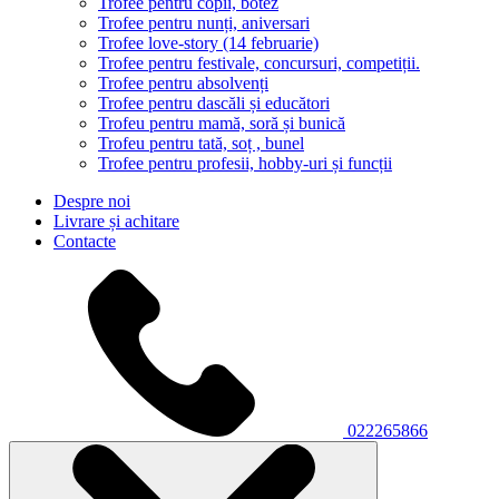
Trofee pentru copii, botez
Trofee pentru nunți, aniversari
Trofee love-story (14 februarie)
Trofee pentru festivale, concursuri, competiții.
Trofee pentru absolvenți
Trofee pentru dascăli și educători
Trofeu pentru mamă, soră și bunică
Trofeu pentru tată, soț , bunel
Trofee pentru profesii, hobby-uri și funcții
Despre noi
Livrare și achitare
Contacte
022265866