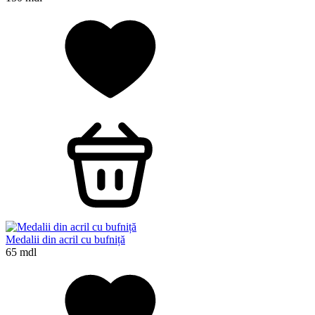
Medalii din acril cu bufniță
65 mdl