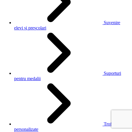
Suvenire
elevi și preșcolari
Suporturi
pentru medalii
Trofee
personalizate