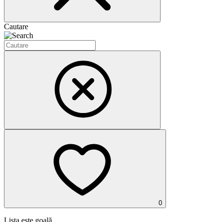
Cautare
0
Lista este goală