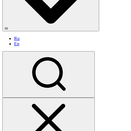
ro
Ru
En