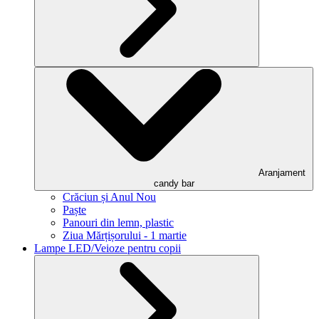
Aranjament
candy bar
Crăciun și Anul Nou
Paște
Panouri din lemn, plastic
Ziua Mărțișorului - 1 martie
Lampe LED/Veioze pentru copii