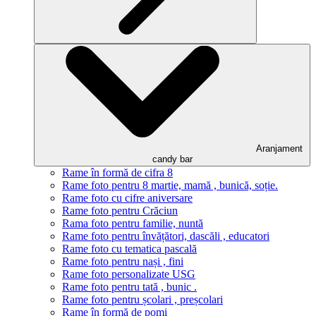
Aranjament
candy bar
Rame în formă de cifra 8
Rame foto pentru 8 martie, mamă , bunică, soție.
Rame foto cu cifre aniversare
Rame foto pentru Crăciun
Rama foto pentru familie, nuntă
Rame foto pentru învățători, dascăli , educatori
Rame foto cu tematica pascală
Rame foto pentru nași , fini
Rame foto personalizate USG
Rame foto pentru tată , bunic .
Rame foto pentru școlari , preșcolari
Rame în formă de pomi