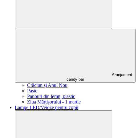
Aranjament
candy bar
Crăciun și Anul Nou
Paște
Panouri din lemn, plastic
Ziua Mărțișorului - 1 martie
Lampe LED/Veioze pentru copii