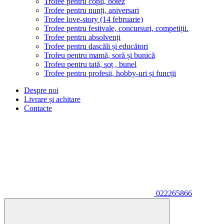
Trofee pentru copii, botez
Trofee pentru nunți, aniversari
Trofee love-story (14 februarie)
Trofee pentru festivale, concursuri, competiții.
Trofee pentru absolvenți
Trofee pentru dascăli și educători
Trofeu pentru mamă, soră și bunică
Trofeu pentru tată, soț , bunel
Trofee pentru profesii, hobby-uri și funcții
Despre noi
Livrare și achitare
Contacte
022265866