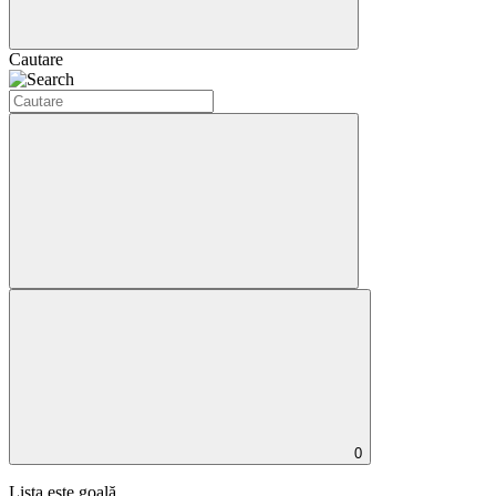
Cautare
0
Lista este goală