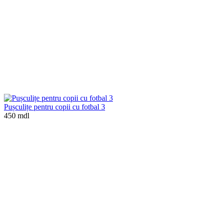
Pușculițe pentru copii cu fotbal 3
450 mdl