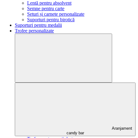
Lentă pentru absolvent
Semne pentru carte
Seturi și carnete personalizate
Suporturi pentru birotică
Suporturi pentru medalii
Trofee personalizate
Aranjament
candy bar