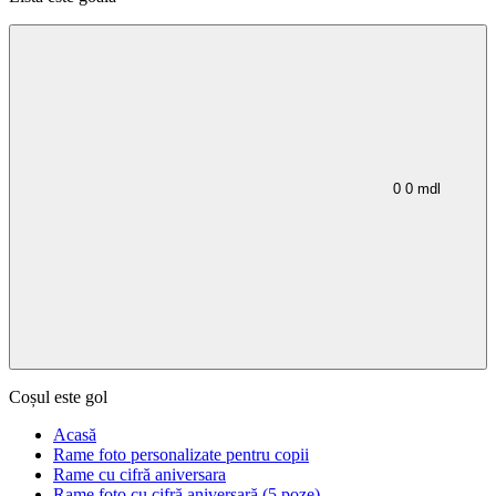
0
0
mdl
Coșul este gol
Acasă
Rame foto personalizate pentru copii
Rame cu cifră aniversara
Rame foto cu cifră aniversară (5 poze)