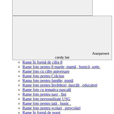
Aranjament
candy bar
Rame în formă de cifra 8
Rame foto pentru 8 martie, mamă , bunică, soție.
Rame foto cu cifre aniversare
Rame foto pentru Crăciun
Rama foto pentru familie, nuntă
Rame foto pentru învățători, dascăli , educatori
Rame foto cu tematica pascală
Rame foto pentru nași , fini
Rame foto personalizate USG
Rame foto pentru tată , bunic .
Rame foto pentru școlari , preșcolari
Rame în formă de pomi