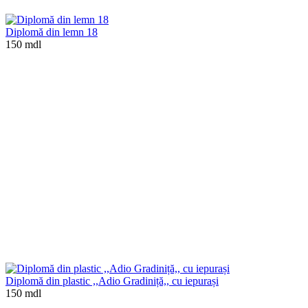
Diplomă din lemn 18
150 mdl
Diplomă din plastic ,,Adio Gradiniță,, cu iepurași
150 mdl