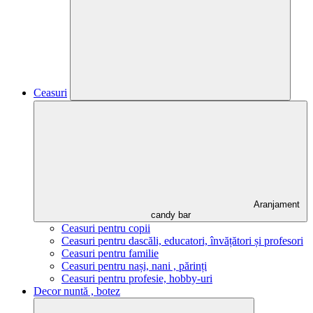
Ceasuri
Aranjament
candy bar
Ceasuri pentru copii
Ceasuri pentru dascăli, educatori, învățători și profesori
Ceasuri pentru familie
Ceasuri pentru nași, nani , părinți
Ceasuri pentru profesie, hobby-uri
Decor nuntă , botez