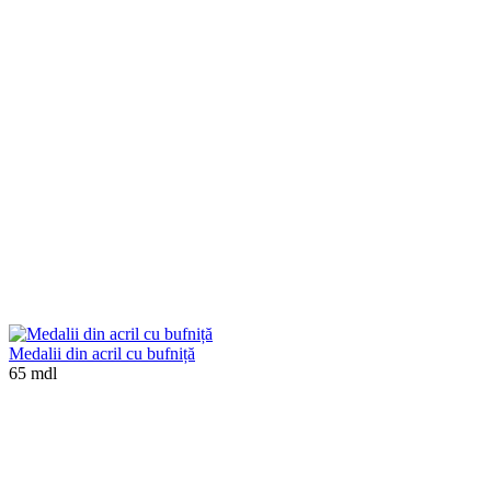
Medalii din acril cu bufniță
65 mdl