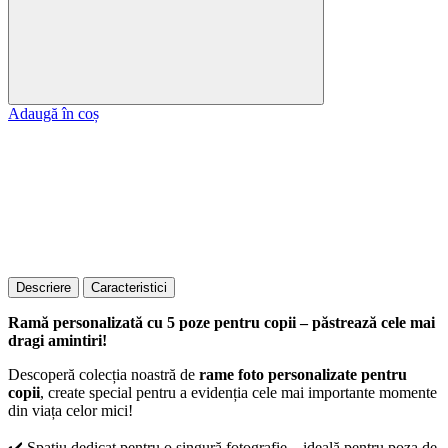
Adaugă în coș
Descriere
Caracteristici
Ramă personalizată cu 5 poze pentru copii – păstrează cele mai
dragi amintiri!
Descoperă colecția noastră de
rame foto personalizate pentru
copii
, create special pentru a evidenția cele mai importante momente
din viața celor mici!
✔️ Spațiu dedicat pentru o singură fotografie – ideală pentru poza de