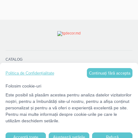
CATALOG
Continuați fără accepta
Politica de Confidențialitate
MENU
Folosim cookie-uri
Este posibil să plasăm acestea pentru analiza datelor vizitatorilor
CONTACTE
noștri, pentru a îmbunătăți site-ul nostru, pentru a afișa conținut
personalizat și pentru a vă oferi o experiență excelentă pe site.
Pentru mai multe informații despre cookie-urile pe care le
utilizăm deschidem setările.
Acceptă toate
Ajustează setările
Refuză