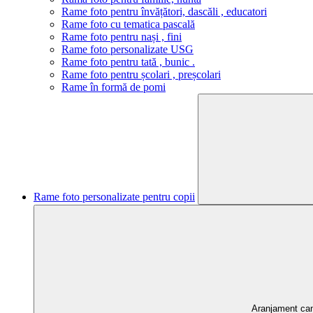
Rame foto pentru învățători, dascăli , educatori
Rame foto cu tematica pascală
Rame foto pentru nași , fini
Rame foto personalizate USG
Rame foto pentru tată , bunic .
Rame foto pentru școlari , preșcolari
Rame în formă de pomi
Rame foto personalizate pentru copii
Aranjament ca