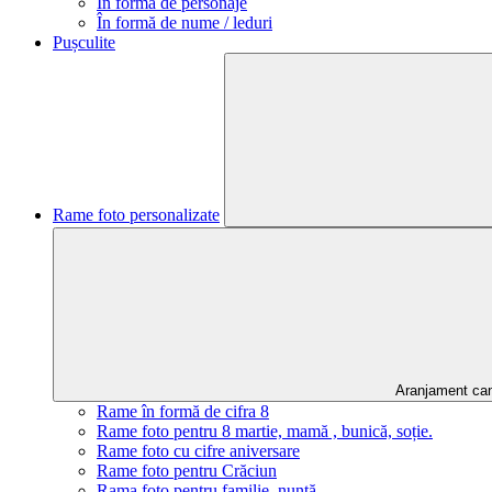
În formă de personaje
În formă de nume / leduri
Pușculite
Rame foto personalizate
Aranjament ca
Rame în formă de cifra 8
Rame foto pentru 8 martie, mamă , bunică, soție.
Rame foto cu cifre aniversare
Rame foto pentru Crăciun
Rama foto pentru familie, nuntă