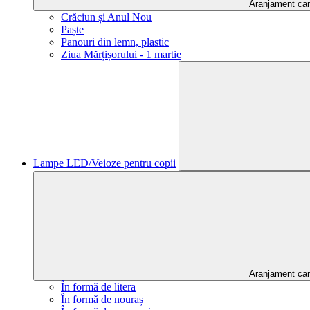
Aranjament ca
Crăciun și Anul Nou
Paște
Panouri din lemn, plastic
Ziua Mărțișorului - 1 martie
Lampe LED/Veioze pentru copii
Aranjament ca
În formă de litera
În formă de nouraș