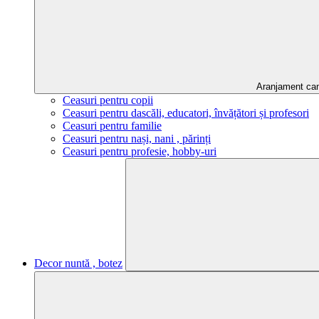
Aranjament ca
Ceasuri pentru copii
Ceasuri pentru dascăli, educatori, învățători și profesori
Ceasuri pentru familie
Ceasuri pentru nași, nani , părinți
Ceasuri pentru profesie, hobby-uri
Decor nuntă , botez