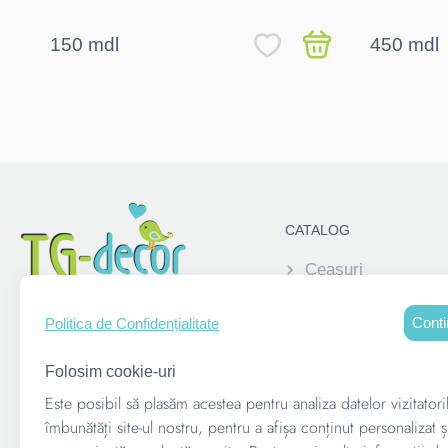
150 mdl
450 mdl
CATALOG
Ceasuri
Elemente decorati
Conti
Politica de Confidențialitate
Pușculite
Alatura-te acum:
Rame foto personal
Folosim cookie-uri
copii
Este posibil să plasăm acestea pentru analiza datelor vizitatori
Suvenire corporati
îmbunătăți site-ul nostru, pentru a afișa conținut personalizat ș