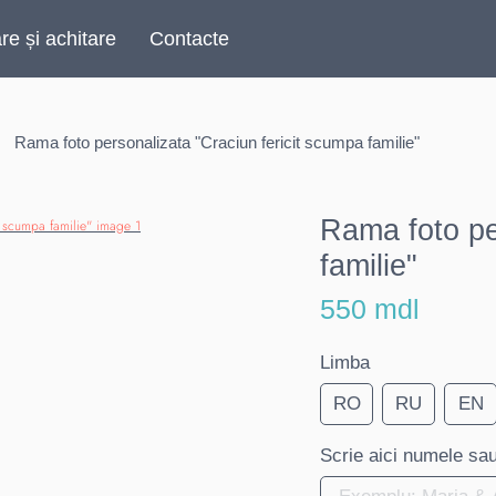
are și achitare
Contacte
Rama foto personalizata "Craciun fericit scumpa familie"
Rama foto pe
familie"
550 mdl
Limba
RO
RU
EN
Scrie aici numele sau 