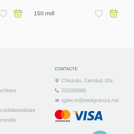
cu
150 mdl
1
CONTACTE
Chișinău, Cernăuți 20a
achitare
022265866
tgdecor@totalgravura.md
 confidențialitate
condiții