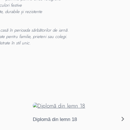
ulori festive
e, durabile și rezistente
casă în perioada sărbătorilor de iarnă.
te pentru familie, prieteni sau colegi.
trate în stil unic.
Diplomă din lemn 18
Di