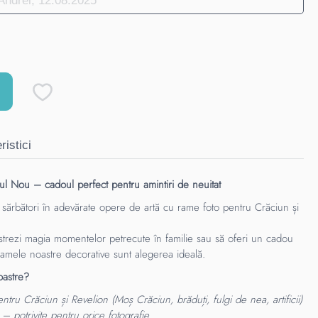
ristici
 Nou – cadoul perfect pentru amintiri de neuitat
e sărbători în adevărate opere de artă cu rame foto pentru Crăciun și
ăstrezi magia momentelor petrecute în familie sau să oferi un cadou
 ramele noastre decorative sunt alegerea ideală.
oastre?
tru Crăciun și Revelion (Moș Crăciun, brăduți, fulgi de nea, artificii)
– potrivite pentru orice fotografie