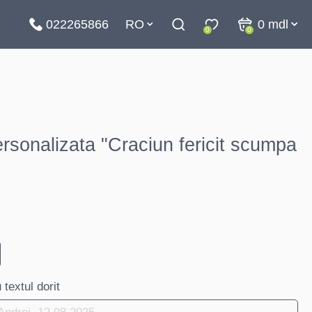
022265866
RO
0
mdl
0
0
rsonalizata "Craciun fericit scumpa
textul dorit