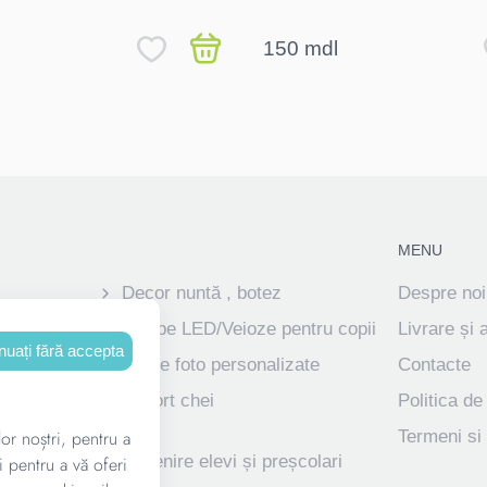
150 mdl
MENU
Decor nuntă , botez
Despre noi
ve
Lampe LED/Veioze pentru copii
Livrare și 
nuați fără accepta
Rame foto personalizate
Contacte
izate pentru
Suport chei
Politica de
lor noștri, pentru a
Termeni si 
ve
Suvenire elevi și preșcolari
i pentru a vă oferi