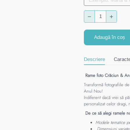
Adaugă în coș
Descriere
Caracte
Rame foto Crăciun & Anul
Transformă fotografiile d
Anul Nou!
Indiferent dacă vrei să p
personalizat celor dragi,
De ce să alegi ramele n
Modele tematice pen
Dimensiuni variate 