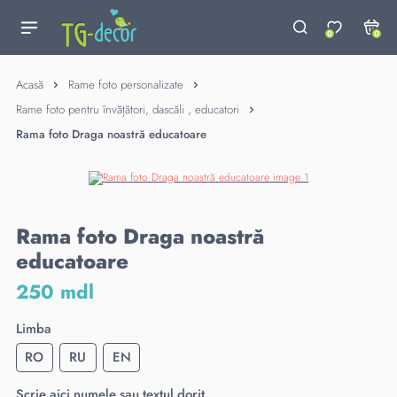
0
0
Acasă
Rame foto personalizate
Rame foto pentru învățători, dascăli , educatori
Rama foto Draga noastră educatoare
Rama foto Draga noastră
educatoare
250 mdl
Limba
RO
RU
EN
Scrie aici numele sau textul dorit