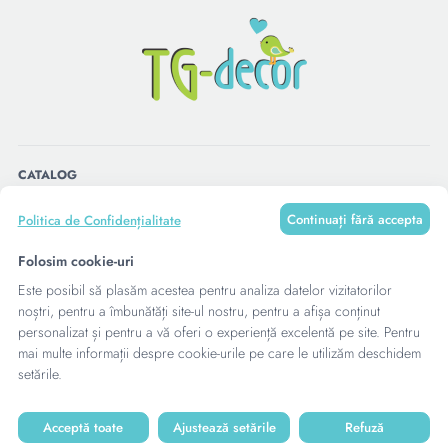
CATALOG
Continuați fără accepta
Politica de Confidențialitate
MENU
Folosim cookie-uri
Este posibil să plasăm acestea pentru analiza datelor vizitatorilor
CONTACTE
noștri, pentru a îmbunătăți site-ul nostru, pentru a afișa conținut
personalizat și pentru a vă oferi o experiență excelentă pe site. Pentru
mai multe informații despre cookie-urile pe care le utilizăm deschidem
setările.
Acceptă toate
Ajustează setările
Refuză