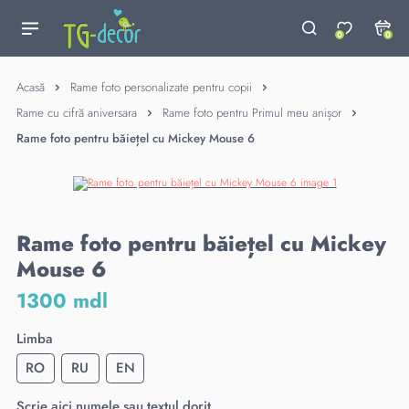
0
0
Acasă
Rame foto personalizate pentru copii
Rame cu cifră aniversara
Rame foto pentru Primul meu anișor
Rame foto pentru băiețel cu Mickey Mouse 6
Rame foto pentru băiețel cu Mickey
Mouse 6
1300 mdl
Limba
RO
RU
EN
Scrie aici numele sau textul dorit