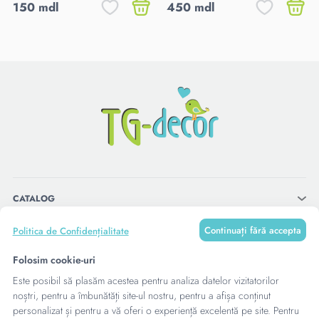
150 mdl
450 mdl
CATALOG
Continuați fără accepta
Politica de Confidențialitate
MENU
Folosim cookie-uri
Este posibil să plasăm acestea pentru analiza datelor vizitatorilor
CONTACTE
noștri, pentru a îmbunătăți site-ul nostru, pentru a afișa conținut
personalizat și pentru a vă oferi o experiență excelentă pe site. Pentru