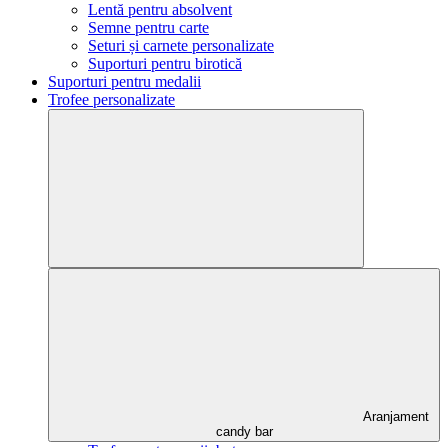
Lentă pentru absolvent
Semne pentru carte
Seturi și carnete personalizate
Suporturi pentru birotică
Suporturi pentru medalii
Trofee personalizate
Aranjament
candy bar