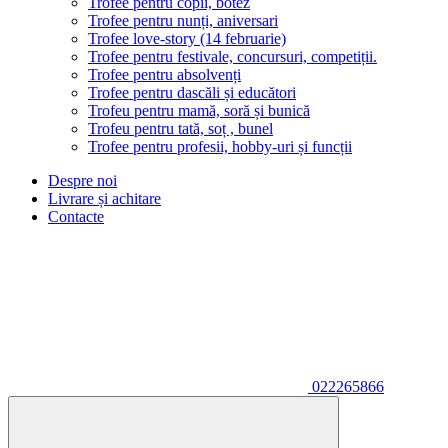
Trofee pentru copii, botez
Trofee pentru nunți, aniversari
Trofee love-story (14 februarie)
Trofee pentru festivale, concursuri, competiții.
Trofee pentru absolvenți
Trofee pentru dascăli și educători
Trofeu pentru mamă, soră și bunică
Trofeu pentru tată, soț , bunel
Trofee pentru profesii, hobby-uri și funcții
Despre noi
Livrare și achitare
Contacte
022265866