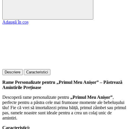
Adaugă în coș
Descriere
Caracteristici
Rame Personalizate pentru „Primul Meu Anișor” – Păstrează
Amintirile Prețioase
Descoperă rame personalizate pentru
„Primul Meu Anișor”
,
perfecte pentru a păstra cele mai frumoase momente ale bebelușului
tău! Fie că vrei să imortalizezi prima băiță, primul zâmbet sau primul
pas, ramele noastre sunt ideale pentru a crea un colaj unic de
amintiri.
Caracteristici: