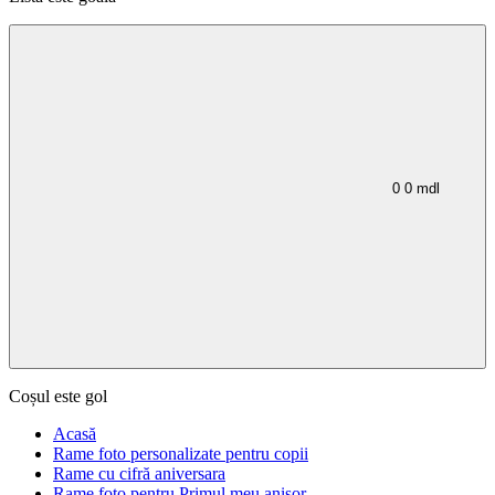
0
0
mdl
Coșul este gol
Acasă
Rame foto personalizate pentru copii
Rame cu cifră aniversara
Rame foto pentru Primul meu anișor