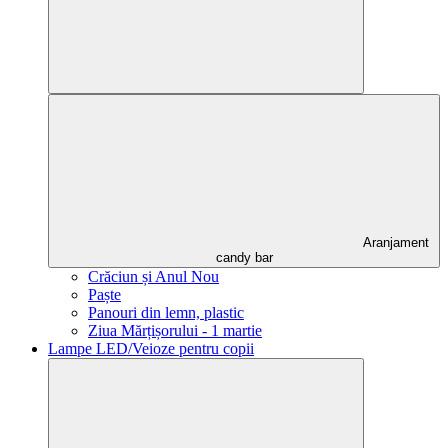
Aranjament
candy bar
Crăciun și Anul Nou
Paște
Panouri din lemn, plastic
Ziua Mărțișorului - 1 martie
Lampe LED/Veioze pentru copii