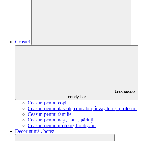
Ceasuri
Aranjament
candy bar
Ceasuri pentru copii
Ceasuri pentru dascăli, educatori, învățători și profesori
Ceasuri pentru familie
Ceasuri pentru nași, nani , părinți
Ceasuri pentru profesie, hobby-uri
Decor nuntă , botez