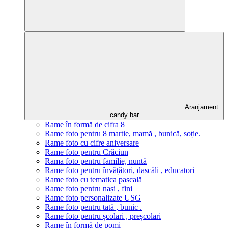
Aranjament
candy bar
Rame în formă de cifra 8
Rame foto pentru 8 martie, mamă , bunică, soție.
Rame foto cu cifre aniversare
Rame foto pentru Crăciun
Rama foto pentru familie, nuntă
Rame foto pentru învățători, dascăli , educatori
Rame foto cu tematica pascală
Rame foto pentru nași , fini
Rame foto personalizate USG
Rame foto pentru tată , bunic .
Rame foto pentru școlari , preșcolari
Rame în formă de pomi