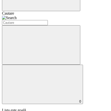
Cautare
0
Lista este goală