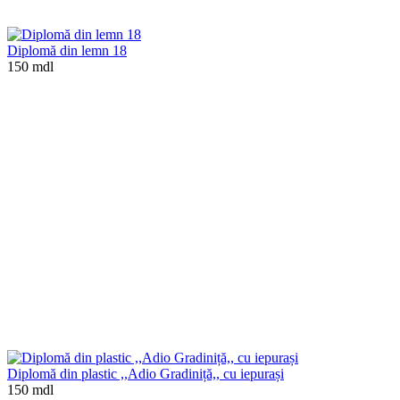
Diplomă din lemn 18
150 mdl
Diplomă din plastic ,,Adio Gradiniță,, cu iepurași
150 mdl