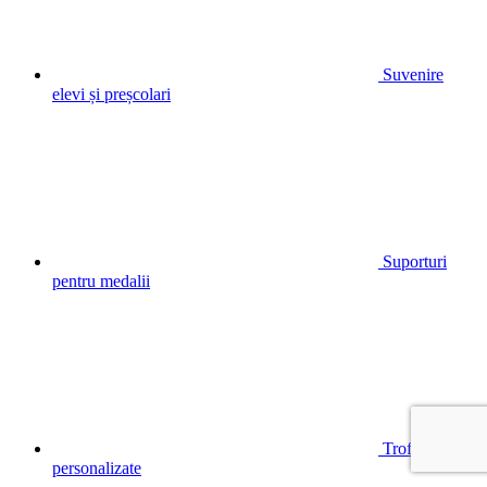
Suvenire
elevi și preșcolari
Suporturi
pentru medalii
Trofee
personalizate