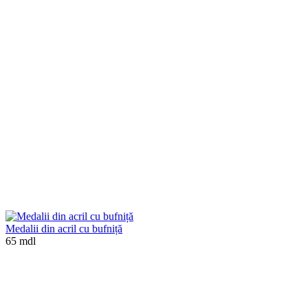
Medalii din acril cu bufniță
65 mdl