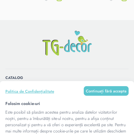
CATALOG
Continuați fără accepta
Politica de Confidențialitate
MENU
Folosim cookie-uri
Este posibil să plasăm acestea pentru analiza datelor vizitatorilor
CONTACTE
noștri, pentru a îmbunătăți site-ul nostru, pentru a afișa conținut
personalizat și pentru a vă oferi o experiență excelentă pe site. Pentru
mai multe informații despre cookie-urile pe care le utilizăm deschidem