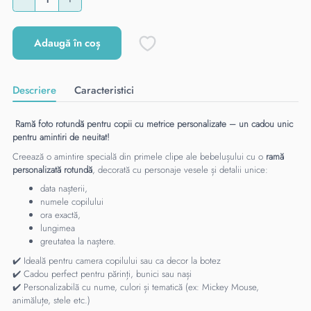
Adaugă în coș
Descriere
Caracteristici
Ramă foto rotundă pentru copii cu metrice personalizate – un cadou unic
pentru amintiri de neuitat!
Creează o amintire specială din primele clipe ale bebelușului cu o
ramă
personalizată rotundă
, decorată cu personaje vesele și detalii unice:
data nașterii,
numele copilului
ora exactă,
lungimea
greutatea la naștere.
✔️ Ideală pentru camera copilului sau ca decor la botez
✔️ Cadou perfect pentru părinți, bunici sau nași
✔️ Personalizabilă cu nume, culori și tematică (ex: Mickey Mouse,
animăluțe, stele etc.)