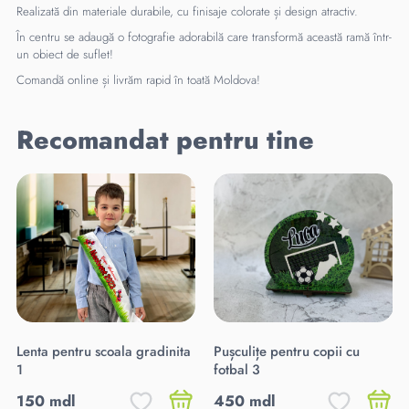
Realizată din materiale durabile, cu finisaje colorate și design atractiv.
În centru se adaugă o fotografie adorabilă care transformă această ramă într-
un obiect de suflet!
Comandă online și livrăm rapid în toată Moldova!
Recomandat pentru tine
Lenta pentru scoala gradinita
Pușculițe pentru copii cu
1
fotbal 3
150 mdl
450 mdl