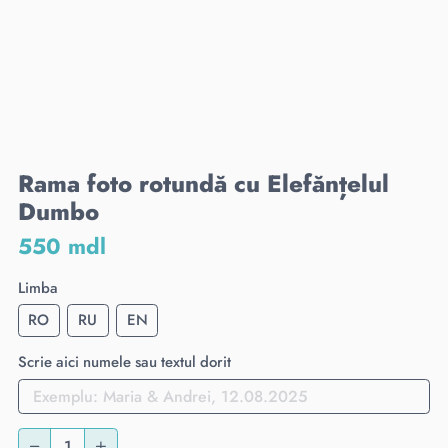
Rama foto rotundă cu Elefănțelul
Dumbo
550 mdl
Limba
RO
RU
EN
Scrie aici numele sau textul dorit