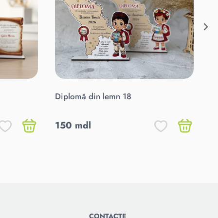
Diplomă din lemn 18
Di
cu
150 mdl
1
CONTACTE