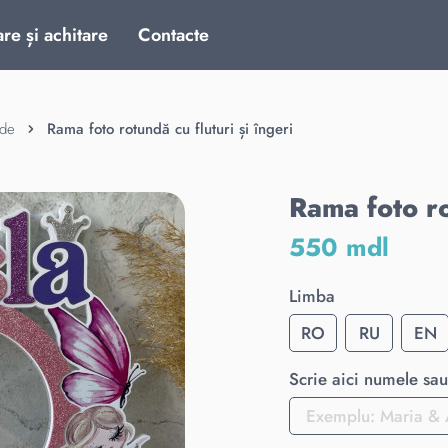
are și achitare
Contacte
nde
Rama foto rotundă cu fluturi și îngeri
Rama foto ro
550 mdl
Limba
RO
RU
EN
Scrie aici numele sau 