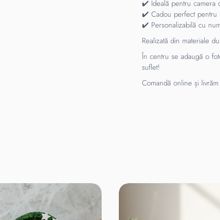
✔️ Ideală pentru camera c
✔️ Cadou perfect pentru p
✔️ Personalizabilă cu nume
Realizată din materiale dur
În centru se adaugă o fot
suflet!
Comandă online și livrăm 