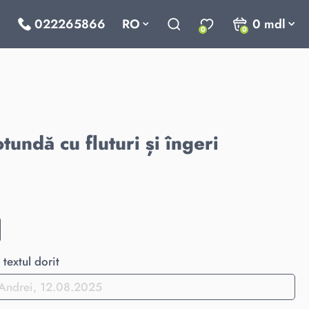
022265866
RO
0
mdl
0
0
tundă cu fluturi și îngeri
textul dorit