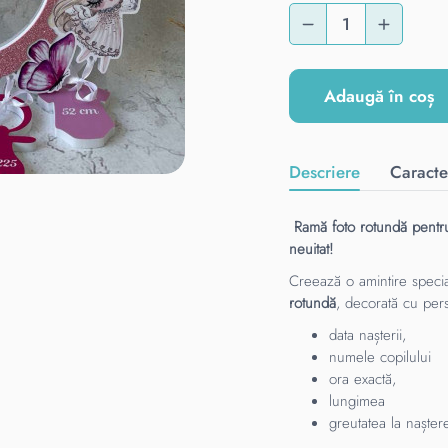
Adaugă în coș
Descriere
Caracter
Ramă foto rotundă pentru
neuitat!
Creează o amintire specia
rotundă
, decorată cu pers
data nașterii,
numele copilului
ora exactă,
lungimea
greutatea la nașter