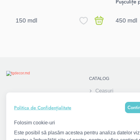
Pușculițe 
150 mdl
450 mdl
CATALOG
Ceasuri
Alatura-te acum:
Elemente decorati
Conti
Politica de Confidențialitate
Pușculite
Rame foto personal
Folosim cookie-uri
copii
Este posibil să plasăm acestea pentru analiza datelor vizit
Suvenire corporati