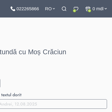
022265866
RO
0
mdl
0
0
otundă cu Moș Crăciun
textul dorit