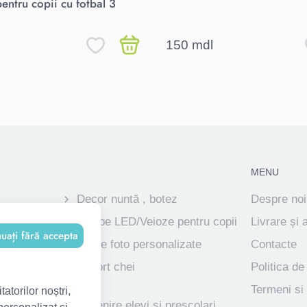
pentru copii cu fotbal 3
150 mdl
MENU
Decor nuntă , botez
Despre noi
ve
Lampe LED/Veioze pentru copii
Livrare și 
nuați fără accepta
Rame foto personalizate
Contacte
izate pentru
Suport chei
Politica de
Termeni si 
atorilor noștri,
ve
Suvenire elevi și preșcolari