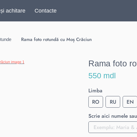
 și achitare
Contacte
Rama foto rotundă cu Moș Crăciun
otunde
Rama foto r
550 mdl
Limba
RO
RU
EN
Scrie aici numele sau 