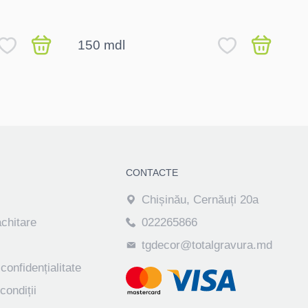
Di
cu
150 mdl
1
CONTACTE
Chișinău, Cernăuți 20a
achitare
022265866
tgdecor@totalgravura.md
 confidențialitate
condiții