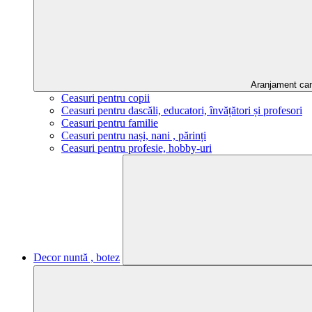
Aranjament ca
Ceasuri pentru copii
Ceasuri pentru dascăli, educatori, învățători și profesori
Ceasuri pentru familie
Ceasuri pentru nași, nani , părinți
Ceasuri pentru profesie, hobby-uri
Decor nuntă , botez