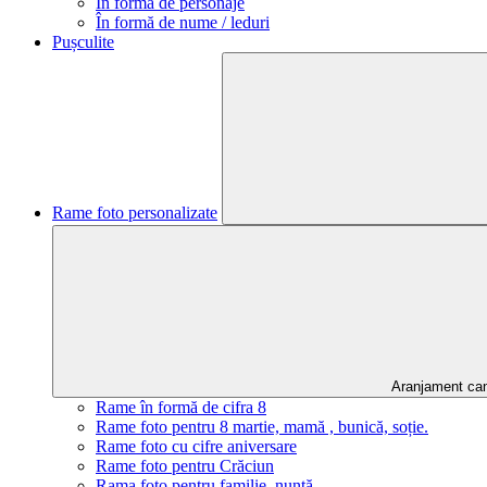
În formă de personaje
În formă de nume / leduri
Pușculite
Rame foto personalizate
Aranjament ca
Rame în formă de cifra 8
Rame foto pentru 8 martie, mamă , bunică, soție.
Rame foto cu cifre aniversare
Rame foto pentru Crăciun
Rama foto pentru familie, nuntă