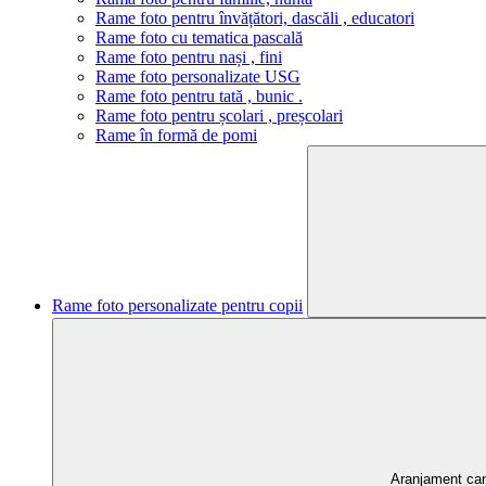
Rame foto pentru învățători, dascăli , educatori
Rame foto cu tematica pascală
Rame foto pentru nași , fini
Rame foto personalizate USG
Rame foto pentru tată , bunic .
Rame foto pentru școlari , preșcolari
Rame în formă de pomi
Rame foto personalizate pentru copii
Aranjament ca