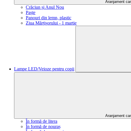
Aranjament ca
Crăciun și Anul Nou
Paște
Panouri din lemn, plastic
Ziua Mărțișorului - 1 martie
Lampe LED/Veioze pentru copii
Aranjament ca
În formă de litera
În formă de nouraș