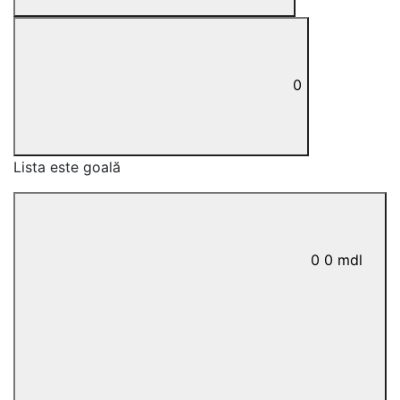
0
Lista este goală
0
0
mdl