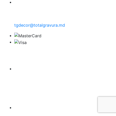
tgdecor@totalgravura.md