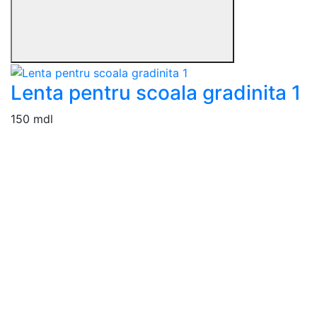
Lenta pentru scoala gradinita 1
P
150 mdl
4