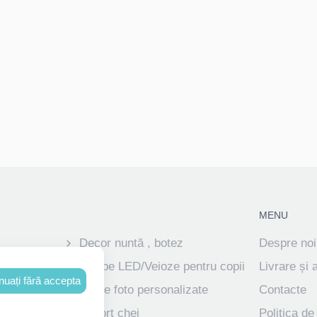
MENU
Decor nuntă , botez
Despre noi
ve
Lampe LED/Veioze pentru copii
Livrare și 
nuați fără accepta
Rame foto personalizate
Contacte
izate pentru
Suport chei
Politica de