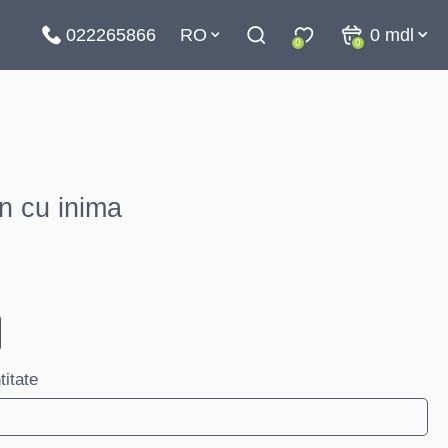
022265866
RO
0
mdl
0
0
mn cu inima
titate