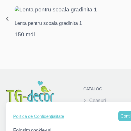
Lenta pentru scoala gradinita 1
150 mdl
CATALOG
Ceasuri
Elemente decorati
Conti
Politica de Confidențialitate
Pușculite
Alatura-te acum:
Rame foto personal
Folosim cookie-uri