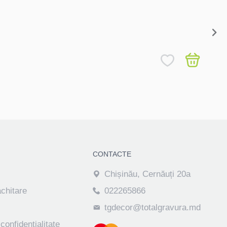
Pușcul
450 m
CONTACTE
Chișinău, Cernăuți 20a
achitare
022265866
tgdecor@totalgravura.md
 confidențialitate