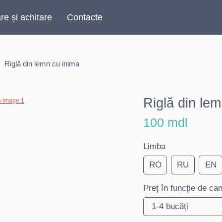
are și achitare
Contacte
Riglă din lemn cu inima
Riglă din le
100 mdl
Limba
RO
RU
EN
Preț în funcție de can