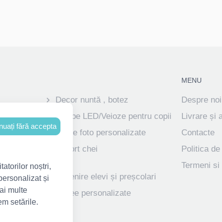
MENU
Decor nuntă , botez
Despre noi
ve
Lampe LED/Veioze pentru copii
Livrare și 
nuați fără accepta
Rame foto personalizate
Contacte
izate pentru
Suport chei
Politica de
Termeni si 
atorilor noștri,
ve
Suvenire elevi și preșcolari
personalizat și
ai multe
dalii
Trofee personalizate
em setările.