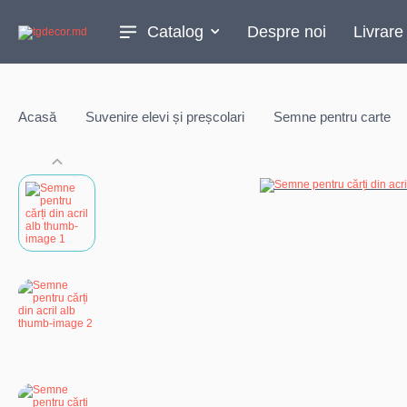
Catalog
Despre noi
Livrare
Acasă
Suvenire elevi și preșcolari
Semne pentru carte