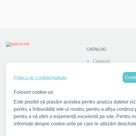
CATALOG
Ceasuri
Alatura-te acum:
Elemente decorati
Conti
Politica de Confidențialitate
Pușculite
Rame foto personal
Folosim cookie-uri
copii
Este posibil să plasăm acestea pentru analiza datelor vizit
Suvenire corporati
pentru a îmbunătăți site-ul nostru, pentru a afișa conținut 
pentru a vă oferi o experiență excelentă pe site. Pentru m
Suporturi pentru me
informații despre cookie-urile pe care le utilizăm deschid