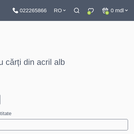
022265866
RO
0
mdl
0
0
cărți din acril alb
titate