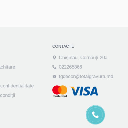
CONTACTE
Chișinău, Cernăuți 20a
achitare
022265866
tgdecor@totalgravura.md
 confidențialitate
condiții