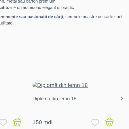
mn, metal sau carton premium
ititori
– un accesoriu elegant și practic
enimente sau pasionații de cărți
, semnele noastre de carte sunt
utilitate.
Diplomă din lemn 18
Di
cu
150 mdl
1