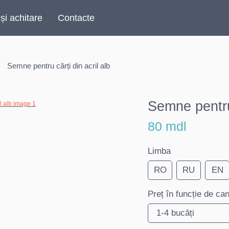
 și achitare
Contacte
Semne pentru cărți din acril alb
Semne pentru 
80 mdl
Limba
RO
RU
EN
Preț în funcție de can