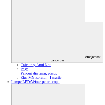
Aranjament
candy bar
Crăciun și Anul Nou
Paște
Panouri din lemn, plastic
Ziua Mărțișorului - 1 martie
Lampe LED/Veioze pentru copii