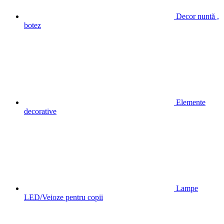
Decor nuntă ,
botez
Elemente
decorative
Lampe
LED/Veioze pentru copii