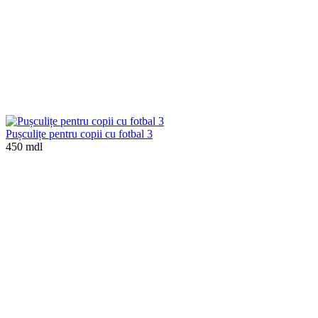
Pușculițe pentru copii cu fotbal 3
450 mdl