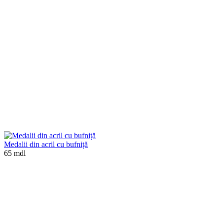
Medalii din acril cu bufniță
65 mdl