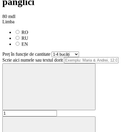
panglici
80 mdl
Limba
RO
RU
EN
Preț în funcție de cantitate
Scrie aici numele sau textul dorit