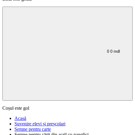
0
0
mdl
Coșul este gol
Acasă
Suvenire elevi și preșcolari
Semne pentru carte
Semne pentru cărți din acril cu panglici