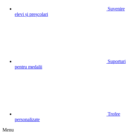
Suvenire
elevi și preșcolari
Suporturi
pentru medalii
Trofee
personalizate
Menu