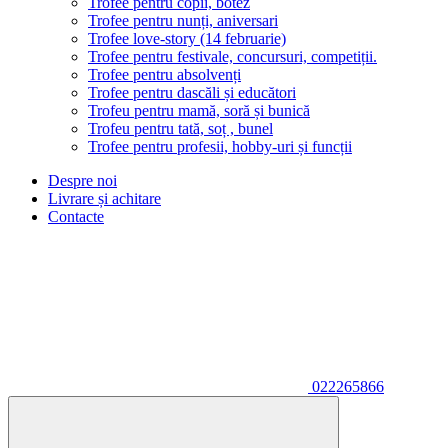
Trofee pentru copii, botez
Trofee pentru nunți, aniversari
Trofee love-story (14 februarie)
Trofee pentru festivale, concursuri, competiții.
Trofee pentru absolvenți
Trofee pentru dascăli și educători
Trofeu pentru mamă, soră și bunică
Trofeu pentru tată, soț , bunel
Trofee pentru profesii, hobby-uri și funcții
Despre noi
Livrare și achitare
Contacte
022265866