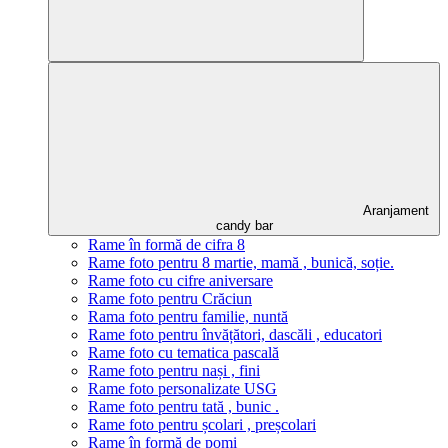
Aranjament
candy bar
Rame în formă de cifra 8
Rame foto pentru 8 martie, mamă , bunică, soție.
Rame foto cu cifre aniversare
Rame foto pentru Crăciun
Rama foto pentru familie, nuntă
Rame foto pentru învățători, dascăli , educatori
Rame foto cu tematica pascală
Rame foto pentru nași , fini
Rame foto personalizate USG
Rame foto pentru tată , bunic .
Rame foto pentru școlari , preșcolari
Rame în formă de pomi