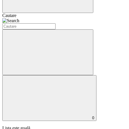
Cautare
0
Lista este goală