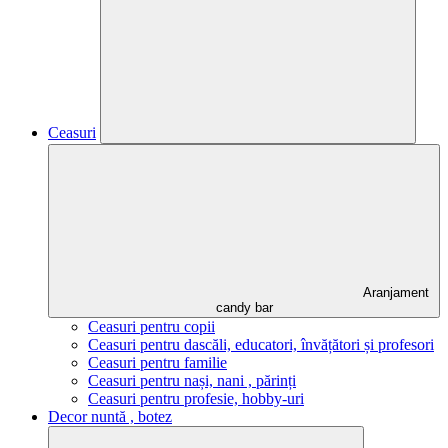
Ceasuri
Aranjament
candy bar
Ceasuri pentru copii
Ceasuri pentru dascăli, educatori, învățători și profesori
Ceasuri pentru familie
Ceasuri pentru nași, nani , părinți
Ceasuri pentru profesie, hobby-uri
Decor nuntă , botez