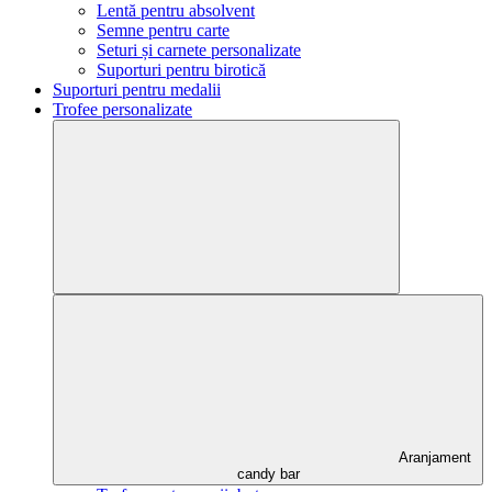
Lentă pentru absolvent
Semne pentru carte
Seturi și carnete personalizate
Suporturi pentru birotică
Suporturi pentru medalii
Trofee personalizate
Aranjament
candy bar