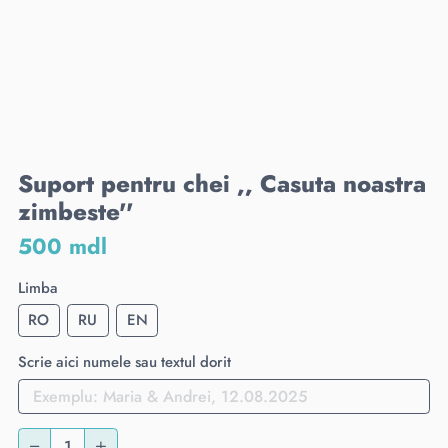
Suport pentru chei ,, Casuta noastra
zimbeste''
500 mdl
Limba
RO
RU
EN
Scrie aici numele sau textul dorit