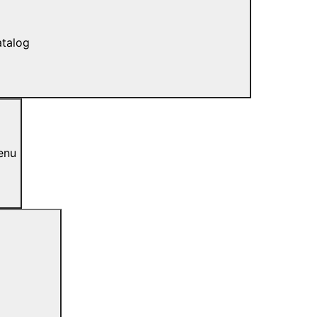
talog
enu