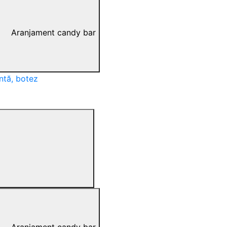
Aranjament candy bar
ntă, botez
Aranjament candy bar