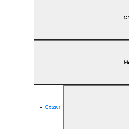
Ca
M
Ceasuri