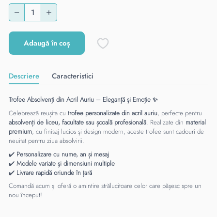
Adaugă în coș
Descriere
Caracteristici
Trofee Absolvenți din Acril Auriu – Eleganță și Emoție ✨
Celebrează reușita cu
trofee personalizate din acril auriu
, perfecte pentru
absolvenți de liceu, facultate sau școală profesională
. Realizate din
material
premium
, cu finisaj lucios și design modern, aceste trofee sunt cadouri de
neuitat pentru ziua absolvirii.
✔️
Personalizare cu nume, an și mesaj
✔️
Modele variate și dimensiuni multiple
✔️
Livrare rapidă oriunde în țară
Comandă acum și oferă o amintire strălucitoare celor care pășesc spre un
nou început!