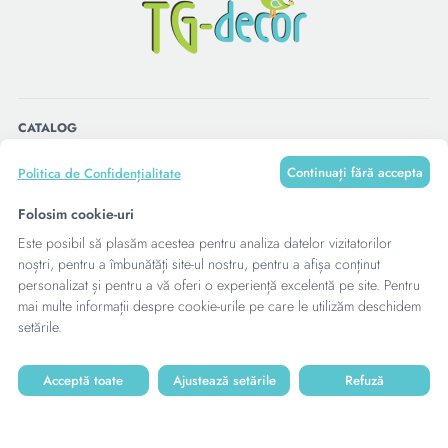
CATALOG
Continuați fără accepta
Politica de Confidențialitate
MENU
Folosim cookie-uri
Este posibil să plasăm acestea pentru analiza datelor vizitatorilor
CONTACTE
noștri, pentru a îmbunătăți site-ul nostru, pentru a afișa conținut
personalizat și pentru a vă oferi o experiență excelentă pe site. Pentru
mai multe informații despre cookie-urile pe care le utilizăm deschidem
setările.
Acceptă toate
Ajustează setările
Refuză