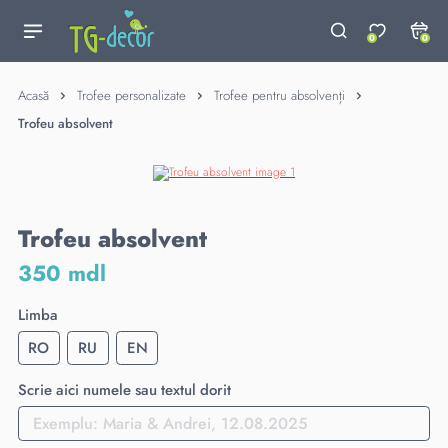
0
0
Acasă
Trofee personalizate
Trofee pentru absolvenți
Trofeu absolvent
Trofeu absolvent
350 mdl
Limba
RO
RU
EN
Scrie aici numele sau textul dorit