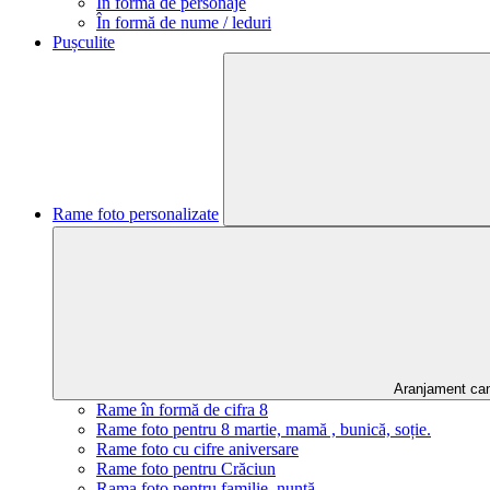
În formă de personaje
În formă de nume / leduri
Pușculite
Rame foto personalizate
Aranjament ca
Rame în formă de cifra 8
Rame foto pentru 8 martie, mamă , bunică, soție.
Rame foto cu cifre aniversare
Rame foto pentru Crăciun
Rama foto pentru familie, nuntă