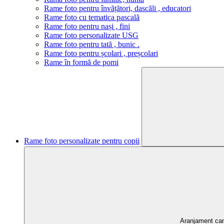
Rame foto pentru învățători, dascăli , educatori
Rame foto cu tematica pascală
Rame foto pentru nași , fini
Rame foto personalizate USG
Rame foto pentru tată , bunic .
Rame foto pentru școlari , preșcolari
Rame în formă de pomi
Rame foto personalizate pentru copii
Aranjament ca