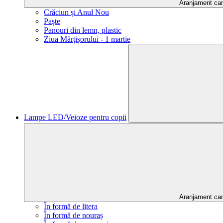
Aranjament ca
Crăciun și Anul Nou
Paște
Panouri din lemn, plastic
Ziua Mărțișorului - 1 martie
Lampe LED/Veioze pentru copii
Aranjament ca
În formă de litera
În formă de nouraș