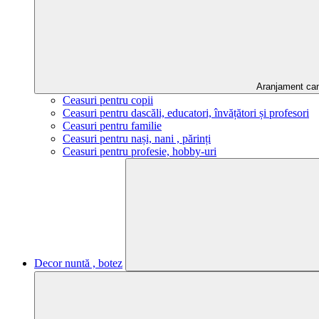
Aranjament ca
Ceasuri pentru copii
Ceasuri pentru dascăli, educatori, învățători și profesori
Ceasuri pentru familie
Ceasuri pentru nași, nani , părinți
Ceasuri pentru profesie, hobby-uri
Decor nuntă , botez