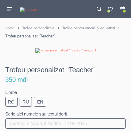
0
0
Acasă
Trofee personalizate
Trofee pentru dascăli și educători
Trofeu personalizat “Teacher”
Trofeu personalizat “Teacher”
350 mdl
Limba
RO
RU
EN
Scrie aici numele sau textul dorit