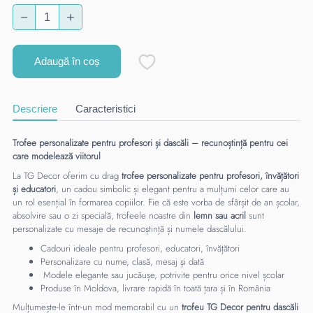
Adaugă în coș
Descriere
Caracteristici
Trofee personalizate pentru profesori și dascăli – recunoștință pentru cei
care modelează viitorul
La TG Decor oferim cu drag
trofee personalizate pentru profesori, învățători
și educatori
, un cadou simbolic și elegant pentru a mulțumi celor care au
un rol esențial în formarea copiilor. Fie că este vorba de sfârșit de an școlar,
absolvire sau o zi specială, trofeele noastre din
lemn sau acril
sunt
personalizate cu mesaje de recunoștință și numele dascălului.
Cadouri ideale pentru profesori, educatori, învățători
Personalizare cu nume, clasă, mesaj și dată
Modele elegante sau jucăușe, potrivite pentru orice nivel școlar
Produse în Moldova, livrare rapidă în toată țara și în România
Mulțumește-le într-un mod memorabil cu un
trofeu TG Decor pentru dascăli