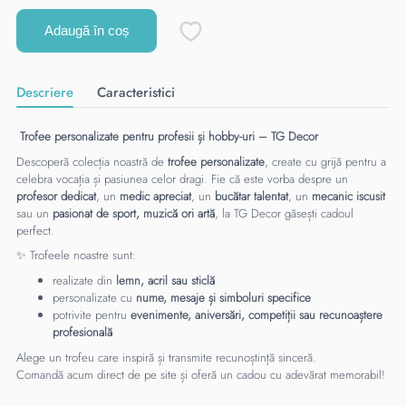
Adaugă în coș
Descriere
Caracteristici
Trofee personalizate pentru profesii și hobby-uri – TG Decor
Descoperă colecția noastră de
trofee personalizate
, create cu grijă pentru a
celebra vocația și pasiunea celor dragi. Fie că este vorba despre un
profesor dedicat
, un
medic apreciat
, un
bucătar talentat
, un
mecanic iscusit
sau un
pasionat de sport, muzică ori artă
, la TG Decor găsești cadoul
perfect.
✨ Trofeele noastre sunt:
realizate din
lemn, acril sau sticlă
personalizate cu
nume, mesaje și simboluri specifice
potrivite pentru
evenimente, aniversări, competiții sau recunoaștere
profesională
Alege un trofeu care inspiră și transmite recunoștință sinceră.
Comandă acum direct de pe site și oferă un cadou cu adevărat memorabil!