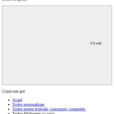
0
0
mdl
Coșul este gol
Acasă
Trofee personalizate
Trofee pentru festivale, concursuri, competiții.
Trofeu Multumire cu rama