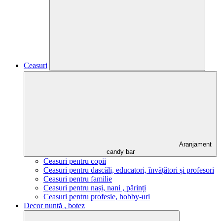
Ceasuri
Aranjament
candy bar
Ceasuri pentru copii
Ceasuri pentru dascăli, educatori, învățători și profesori
Ceasuri pentru familie
Ceasuri pentru nași, nani , părinți
Ceasuri pentru profesie, hobby-uri
Decor nuntă , botez