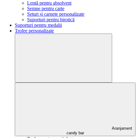
Lentă pentru absolvent
Semne pentru carte
Seturi și carnete personalizate
Suporturi pentru birotică
Suporturi pentru medalii
Trofee personalizate
Aranjament
candy bar