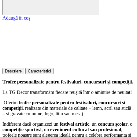
Adaugă în coș
Descriere
Caracteristici
Trofee personalizate pentru festivaluri, concursuri și competiții.
La TG Decor transformăm fiecare reușită într-o amintire de neuitat!
Oferim
trofee personalizate pentru festivaluri, concursuri și
competiții
, realizate din materiale de calitate – lemn, acril sau sticlă
– și gravate cu nume, logo, titlu sau mesaj.
Indiferent dacă organizezi un
festival artistic
, un
concurs școlar
, o
competiție sportivă
, un
eveniment cultural sau profesional
,
trofeele noastre sunt alegerea ideală pentru a celebra performanța și