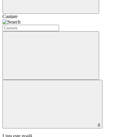
Cautare
0
Lista este goală