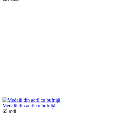
Medalii din acril cu bufniță
65 mdl