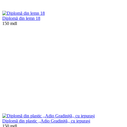
Diplomă din lemn 18
150 mdl
Diplomă din plastic ,,Adio Gradiniță,, cu iepurași
150 mdl