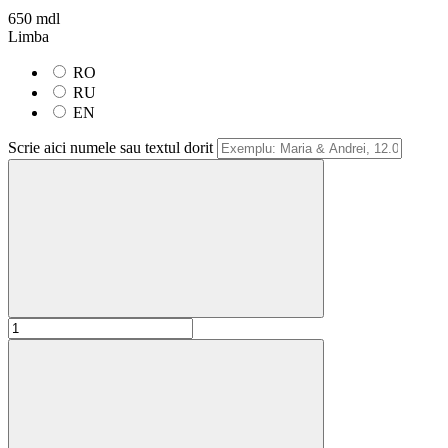
650 mdl
Limba
RO
RU
EN
Scrie aici numele sau textul dorit