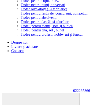
Trofee pentru copii, botez
Trofee pentru nunți, aniversari
Trofee love-story (14 februarie)
Trofee pentru festivale, concursuri, competiții.
Trofee pentru absolvenți
Trofee pentru dascăli și educători
Trofeu pentru mamă, soră și bunică
Trofeu pentru tată, soț , bunel
Trofee pentru profesii, hobby-uri și funcții
Despre noi
Livrare și achitare
Contacte
022265866