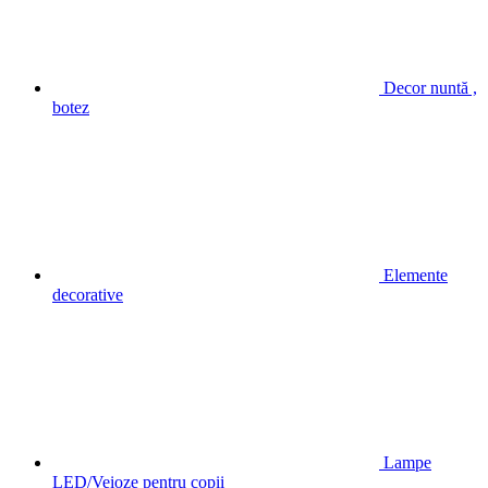
Decor nuntă ,
botez
Elemente
decorative
Lampe
LED/Veioze pentru copii