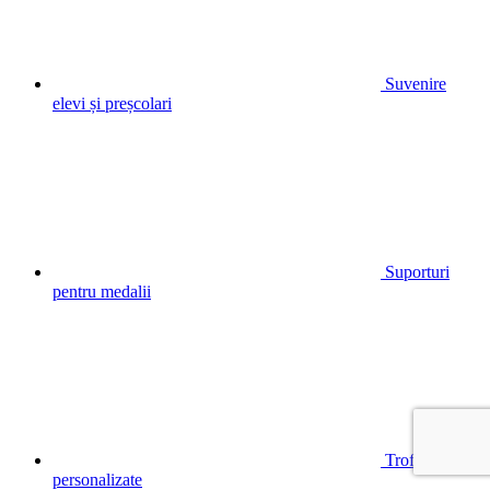
Suvenire
elevi și preșcolari
Suporturi
pentru medalii
Trofee
personalizate