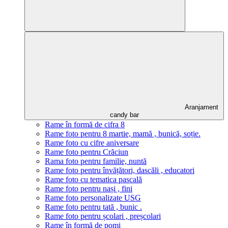
Aranjament
candy bar
Rame în formă de cifra 8
Rame foto pentru 8 martie, mamă , bunică, soție.
Rame foto cu cifre aniversare
Rame foto pentru Crăciun
Rama foto pentru familie, nuntă
Rame foto pentru învățători, dascăli , educatori
Rame foto cu tematica pascală
Rame foto pentru nași , fini
Rame foto personalizate USG
Rame foto pentru tată , bunic .
Rame foto pentru școlari , preșcolari
Rame în formă de pomi