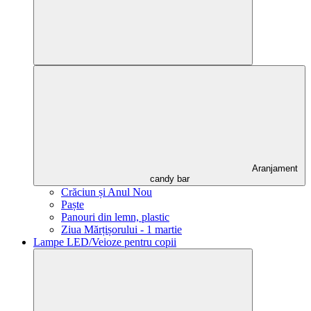
Aranjament
candy bar
Crăciun și Anul Nou
Paște
Panouri din lemn, plastic
Ziua Mărțișorului - 1 martie
Lampe LED/Veioze pentru copii