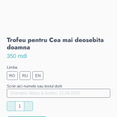
Trofeu pentru Cea mai deosebita
doamna
350 mdl
Limba
RO
RU
EN
Scrie aici numele sau textul dorit