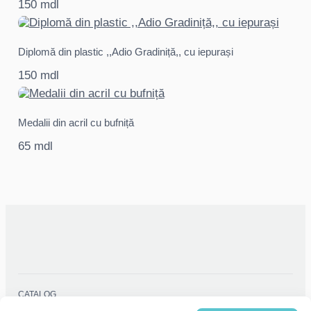
150 mdl
Diplomă din plastic ,,Adio Gradiniță,, cu iepurași
150 mdl
Medalii din acril cu bufniță
65 mdl
CATALOG