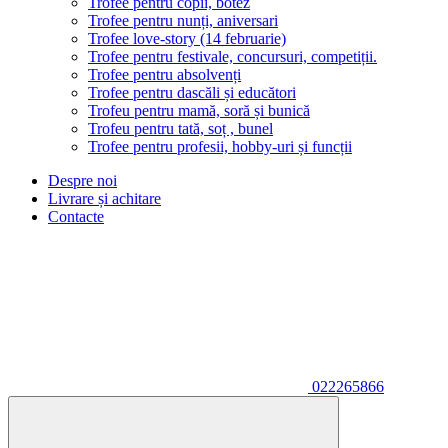
Trofee pentru copii, botez
Trofee pentru nunți, aniversari
Trofee love-story (14 februarie)
Trofee pentru festivale, concursuri, competiții.
Trofee pentru absolvenți
Trofee pentru dascăli și educători
Trofeu pentru mamă, soră și bunică
Trofeu pentru tată, soț , bunel
Trofee pentru profesii, hobby-uri și funcții
Despre noi
Livrare și achitare
Contacte
022265866