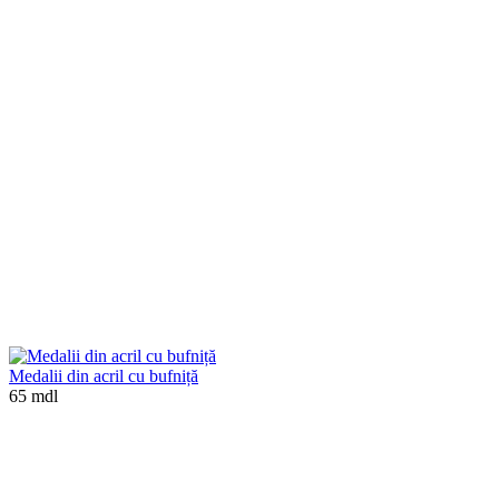
Medalii din acril cu bufniță
65 mdl