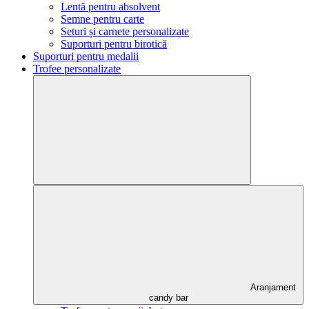
Lentă pentru absolvent
Semne pentru carte
Seturi și carnete personalizate
Suporturi pentru birotică
Suporturi pentru medalii
Trofee personalizate
Aranjament
candy bar