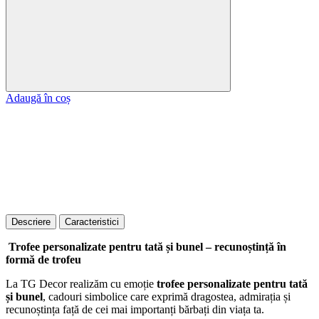
Adaugă în coș
Descriere
Caracteristici
Trofee personalizate pentru tată și bunel – recunoștință în
formă de trofeu
La TG Decor realizăm cu emoție
trofee personalizate pentru tată
și bunel
, cadouri simbolice care exprimă dragostea, admirația și
recunoștința față de cei mai importanți bărbați din viața ta.