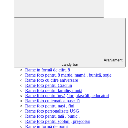
Aranjament
candy bar
Rame în formă de cifra 8
Rame foto pentru 8 martie, mamă , bunică, soție.
Rame foto cu cifre aniversare
Rame foto pentru Crăciun
Rama foto pentru familie, nuntă
Rame foto pentru învățători, dascăli , educatori
Rame foto cu tematica pascală
Rame foto pentru nași , fini
Rame foto personalizate USG
Rame foto pentru tată , bunic .
Rame foto pentru școlari , preșcolari
Rame în formă de pomi