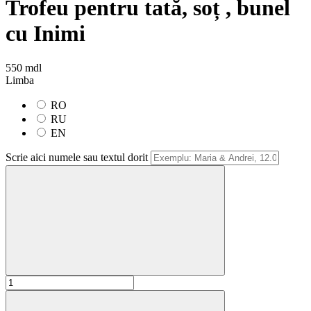
Trofeu pentru tată, soț , bunel
cu Inimi
550 mdl
Limba
RO
RU
EN
Scrie aici numele sau textul dorit