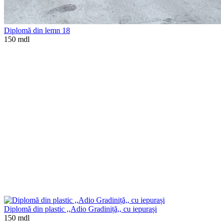
Diplomă din lemn 18
150 mdl
Diplomă din plastic ,,Adio Gradiniță,, cu iepurași
150 mdl