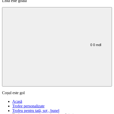
Lista este goală
0
0
mdl
Coșul este gol
Acasă
Trofee personalizate
Trofeu pentru tată, soț , bunel