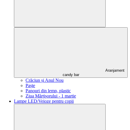
Aranjament
candy bar
Crăciun și Anul Nou
Paște
Panouri din lemn, plastic
Ziua Mărțișorului - 1 martie
Lampe LED/Veioze pentru copii