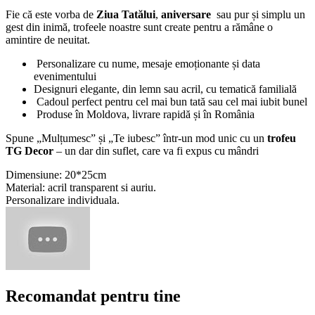
Fie că este vorba de
Ziua Tatălui
,
aniversare
sau pur și simplu un
gest din inimă, trofeele noastre sunt create pentru a rămâne o
amintire de neuitat.
Personalizare cu nume, mesaje emoționante și data
evenimentului
Designuri elegante, din lemn sau acril, cu tematică familială
Cadoul perfect pentru cel mai bun tată sau cel mai iubit bunel
Produse în Moldova, livrare rapidă și în România
Spune „Mulțumesc” și „Te iubesc” într-un mod unic cu un
trofeu
TG Decor
– un dar din suflet, care va fi expus cu mândri
Dimensiune: 20*25cm
Material: acril transparent si auriu.
Personalizare individuala.
Recomandat pentru tine