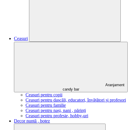
Ceasuri
Aranjament
candy bar
Ceasuri pentru copii
Ceasuri pentru dascăli, educatori, învățători și profesori
Ceasuri pentru familie
Ceasuri pentru nași, nani , părinți
Ceasuri pentru profesie, hobby-uri
Decor nuntă , botez