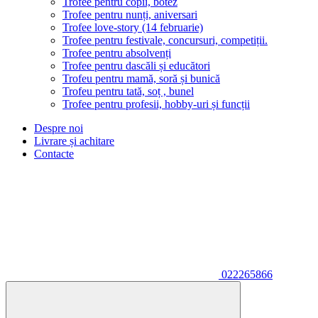
Trofee pentru copii, botez
Trofee pentru nunți, aniversari
Trofee love-story (14 februarie)
Trofee pentru festivale, concursuri, competiții.
Trofee pentru absolvenți
Trofee pentru dascăli și educători
Trofeu pentru mamă, soră și bunică
Trofeu pentru tată, soț , bunel
Trofee pentru profesii, hobby-uri și funcții
Despre noi
Livrare și achitare
Contacte
022265866