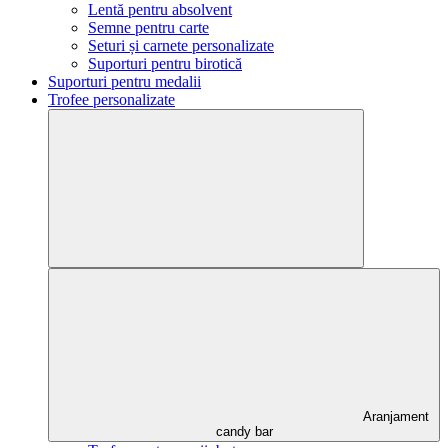
Lentă pentru absolvent
Semne pentru carte
Seturi și carnete personalizate
Suporturi pentru birotică
Suporturi pentru medalii
Trofee personalizate
Aranjament
candy bar