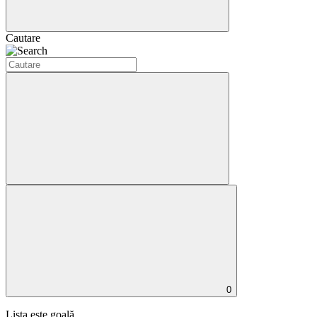
Cautare
0
Lista este goală