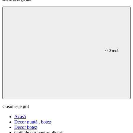
0
0
mdl
Coșul este gol
Acasă
Decor nuntă , botez
Decor botez
Cutii de dar pentru plicuri