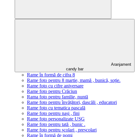
Aranjament
candy bar
Rame în formă de cifra 8
Rame foto pentru 8 martie, mamă , bunică, soție.
Rame foto cu cifre aniversare
Rame foto pentru Crăciun
Rama foto pentru familie, nuntă
Rame foto pentru învățători, dascăli , educatori
Rame foto cu tematica pascală
Rame foto pentru nași , fini
Rame foto personalizate USG
Rame foto pentru tată , bunic .
Rame foto pentru școlari , preșcolari
Rame în formă de pomi