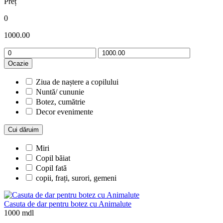
Preț
0
1000.00
Ocazie
Ziua de naștere a copilului
Nuntă/ cununie
Botez, cumătrie
Decor evenimente
Cui dăruim
Miri
Copil băiat
Copil fată
copii, frați, surori, gemeni
Casuta de dar pentru botez cu Animalute
1000 mdl