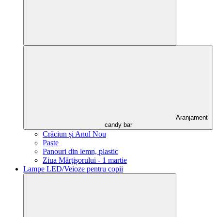
Aranjament
candy bar
Crăciun și Anul Nou
Paște
Panouri din lemn, plastic
Ziua Mărțișorului - 1 martie
Lampe LED/Veioze pentru copii