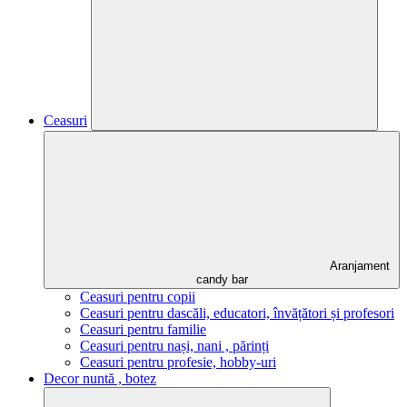
Ceasuri
Aranjament
candy bar
Ceasuri pentru copii
Ceasuri pentru dascăli, educatori, învățători și profesori
Ceasuri pentru familie
Ceasuri pentru nași, nani , părinți
Ceasuri pentru profesie, hobby-uri
Decor nuntă , botez