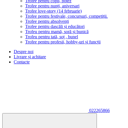
Trofee pentru copii, botez
Trofee pentru nunți, aniversari
Trofee love-story (14 februarie)
Trofee pentru festivale, concursuri, competiții.
Trofee pentru absolvenți
Trofee pentru dascăli și educători
Trofeu pentru mamă, soră și bunică
Trofeu pentru tată, soț , bunel
Trofee pentru profesii, hobby-uri și funcții
Despre noi
Livrare și achitare
Contacte
022265866