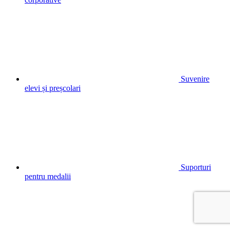
Suvenire
elevi și preșcolari
Suporturi
pentru medalii