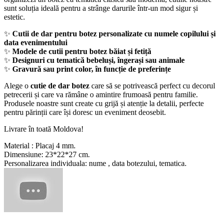
sunt soluția ideală pentru a strânge darurile într-un mod sigur și
estetic.
✨
Cutii de dar pentru botez personalizate cu numele copilului și
data evenimentului
✨
Modele de cutii pentru botez băiat și fetiță
✨
Designuri cu tematică bebeluși, îngerași sau animale
✨
Gravură sau print color, în funcție de preferințe
Alege o
cutie de dar botez
care să se potrivească perfect cu decorul
petrecerii și care va rămâne o amintire frumoasă pentru familie.
Produsele noastre sunt create cu grijă și atenție la detalii, perfecte
pentru părinții care își doresc un eveniment deosebit.
Livrare în toată Moldova!
Material : Placaj 4 mm.
Dimensiune: 23*22*27 cm.
Personalizarea individuala: nume , data botezului, tematica.