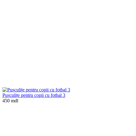
Pușculițe pentru copii cu fotbal 3
450 mdl