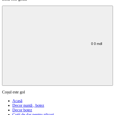
0
0
mdl
Coșul este gol
Acasă
Decor nuntă , botez
Decor botez
Cutii de dar pentru plicuri