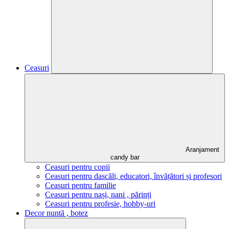
Ceasuri
Aranjament
candy bar
Ceasuri pentru copii
Ceasuri pentru dascăli, educatori, învățători și profesori
Ceasuri pentru familie
Ceasuri pentru nași, nani , părinți
Ceasuri pentru profesie, hobby-uri
Decor nuntă , botez