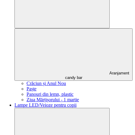
Aranjament
candy bar
Crăciun și Anul Nou
Paște
Panouri din lemn, plastic
Ziua Mărțișorului - 1 martie
Lampe LED/Veioze pentru copii