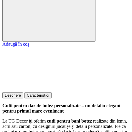
Adaugă în coș
Descriere
Caracteristici
Cutii pentru dar de botez personalizate – un detaliu elegant
pentru primul mare eveniment
La TG Decor îți oferim
cutii pentru bani botez
realizate din lemn,
acril sau carton, cu designuri jucăușe și detalii personalizate. Fie că
organizezi un botez cu tematică clasică sau modernă, cutiile noastre