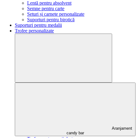
Lentă pentru absolvent
Semne pentru carte
Seturi și carnete personalizate
Suporturi pentru birotică
Suporturi pentru medalii
Trofee personalizate
Aranjament
candy bar