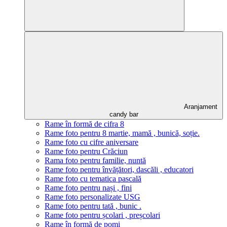
Aranjament
candy bar
Rame în formă de cifra 8
Rame foto pentru 8 martie, mamă , bunică, soție.
Rame foto cu cifre aniversare
Rame foto pentru Crăciun
Rama foto pentru familie, nuntă
Rame foto pentru învățători, dascăli , educatori
Rame foto cu tematica pascală
Rame foto pentru nași , fini
Rame foto personalizate USG
Rame foto pentru tată , bunic .
Rame foto pentru școlari , preșcolari
Rame în formă de pomi