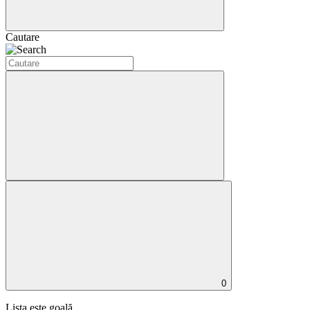
Cautare
0
Lista este goală