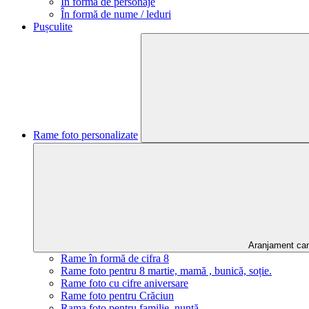
În formă de personaje
În formă de nume / leduri
Pușculite
Rame foto personalizate
Aranjament ca
Rame în formă de cifra 8
Rame foto pentru 8 martie, mamă , bunică, soție.
Rame foto cu cifre aniversare
Rame foto pentru Crăciun
Rama foto pentru familie, nuntă