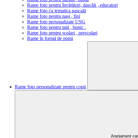
Rame foto pentru învățători, dascăli , educatori
Rame foto cu tematica pascală
Rame foto pentru nași , fini
Rame foto personalizate USG
Rame foto pentru tată , bunic .
Rame foto pentru școlari , preșcolari
Rame în formă de pomi
Rame foto personalizate pentru copii
Aranjament ca