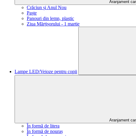
Aranjament ca
Crăciun și Anul Nou
Paște
Panouri din lemn, plastic
Ziua Mărțișorului - 1 martie
Lampe LED/Veioze pentru copii
Aranjament ca
În formă de litera
În formă de nouraș