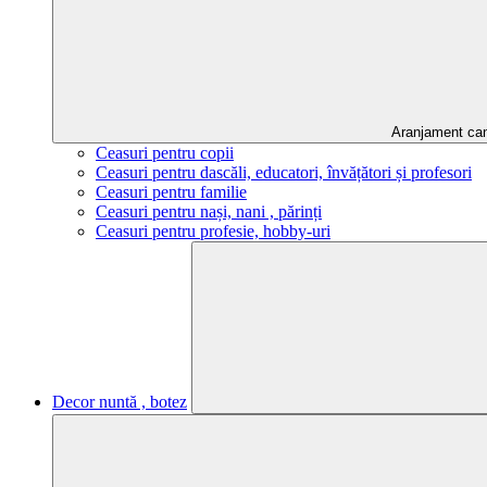
Aranjament ca
Ceasuri pentru copii
Ceasuri pentru dascăli, educatori, învățători și profesori
Ceasuri pentru familie
Ceasuri pentru nași, nani , părinți
Ceasuri pentru profesie, hobby-uri
Decor nuntă , botez