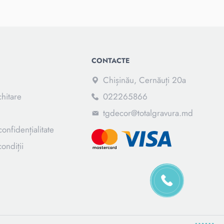
CONTACTE
Chișinău, Cernăuți 20a
chitare
022265866
tgdecor@totalgravura.md
confidențialitate
ondiții