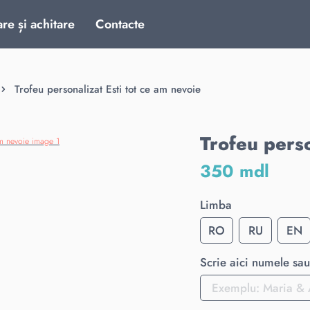
are și achitare
Contacte
Trofeu personalizat Esti tot ce am nevoie
Trofeu perso
350 mdl
Limba
RO
RU
EN
Scrie aici numele sau 