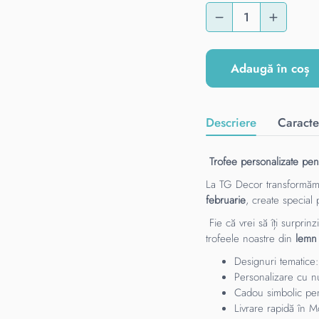
Adaugă în coș
Descriere
Caracter
Trofee personalizate pen
La TG Decor transformăm i
februarie
, create special 
Fie că vrei să îți surprin
trofeele noastre din
lemn 
Designuri tematice:
Personalizare cu nu
Cadou simbolic pentr
Livrare rapidă în 