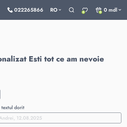
022265866
RO
0
mdl
0
0
nalizat Esti tot ce am nevoie
textul dorit