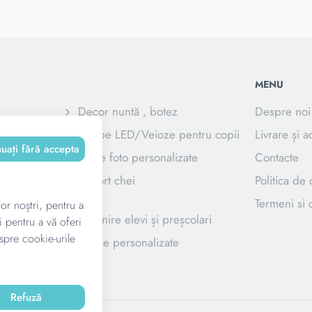
MENU
Decor nuntă , botez
Despre noi
e
Lampe LED/Veioze pentru copii
Livrare și a
nuați fără accepta
Rame foto personalizate
Contacte
zate pentru
Suport chei
Politica de 
Termeni si c
lor noștri, pentru a
e
Suvenire elevi și preșcolari
i pentru a vă oferi
spre cookie-urile
dalii
Trofee personalizate
Refuză