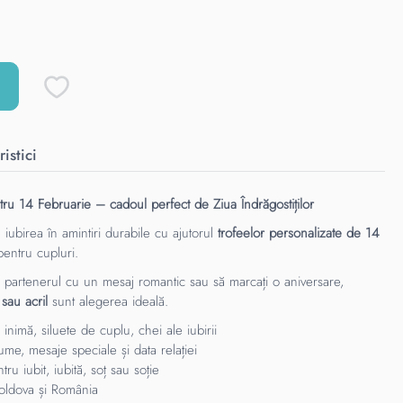
istici
tru 14 Februarie – cadoul perfect de Ziua Îndrăgostiților
ubirea în amintiri durabile cu ajutorul
trofeelor personalizate de 14
pentru cupluri.
zi partenerul cu un mesaj romantic sau să marcați o aniversare,
sau acril
sunt alegerea ideală.
 inimă, siluete de cuplu, chei ale iubirii
me, mesaje speciale și data relației
u iubit, iubită, soț sau soție
Moldova și România