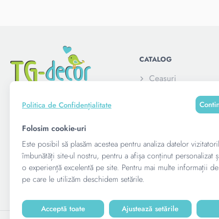
CATALOG
Ceasuri
Elemente decorativ
Conti
Politica de Confidențialitate
Pușculite
Alatura-te acum:
Rame foto personali
Folosim cookie-uri
copii
Este posibil să plasăm acestea pentru analiza datelor vizitatori
Suvenire corporativ
îmbunătăți site-ul nostru, pentru a afișa conținut personalizat ș
o experiență excelentă pe site. Pentru mai multe informații de
Suporturi pentru me
pe care le utilizăm deschidem setările.
Acceptă toate
Ajustează setările