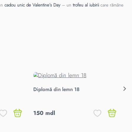
 un
cadou unic de Valentine’s Day
– un
trofeu al iubirii
care rămâne
Diplomă din lemn 18
Di
cu
150 mdl
1