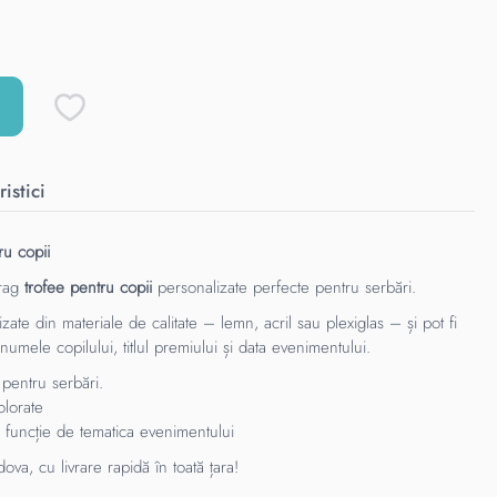
istici
ru copii
drag
trofee pentru copii
personalizate perfecte pentru serbări.
izate din materiale de calitate – lemn, acril sau plexiglas – și pot fi
umele copilului, titlul premiului și data evenimentului.
 pentru serbări.
olorate
 funcție de tematica evenimentului
va, cu livrare rapidă în toată țara!