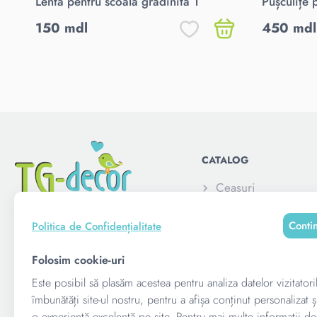
Lenta pentru scoala gradinita 1
Pușculițe 
150 mdl
450 mdl
CATALOG
Ceasuri
Elemente decorativ
Conti
Politica de Confidențialitate
Pușculite
Alatura-te acum:
Rame foto personali
Folosim cookie-uri
copii
Este posibil să plasăm acestea pentru analiza datelor vizitatori
Suvenire corporativ
îmbunătăți site-ul nostru, pentru a afișa conținut personalizat ș
o experiență excelentă pe site. Pentru mai multe informații de