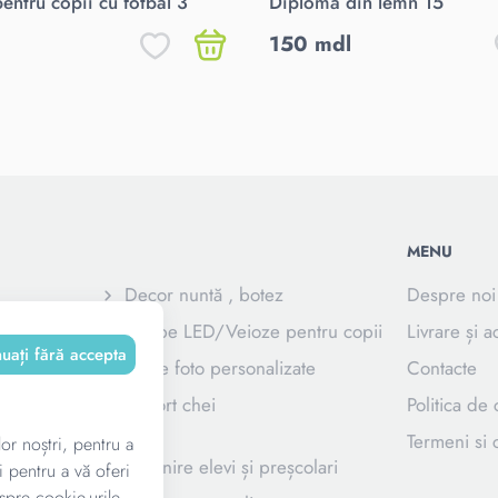
pentru copii cu fotbal 3
Diplomă din lemn 15
150 mdl
MENU
Decor nuntă , botez
Despre noi
e
Lampe LED/Veioze pentru copii
Livrare și a
nuați fără accepta
Rame foto personalizate
Contacte
zate pentru
Suport chei
Politica de 
Termeni si c
lor noștri, pentru a
e
Suvenire elevi și preșcolari
i pentru a vă oferi
spre cookie-urile