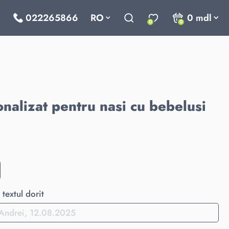
022265866
RO
0
mdl
0
0
nalizat pentru nasi cu bebelusi
textul dorit