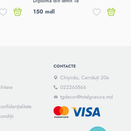
Diplomă din lemn 18
150 mdl
1
CONTACTE
Chișinău, Cernăuți 20a
chitare
022265866
tgdecor@totalgravura.md
confidențialitate
ondiții