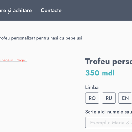
are și achitare
Contacte
rofeu personalizat pentru nasi cu bebelusi
Trofeu perso
350 mdl
Limba
RO
RU
EN
Scrie aici numele sau 