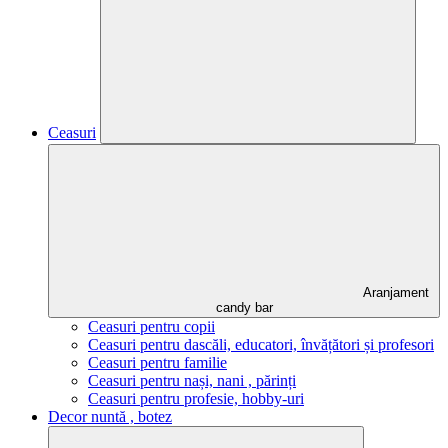
Ceasuri
Aranjament
candy bar
Ceasuri pentru copii
Ceasuri pentru dascăli, educatori, învățători și profesori
Ceasuri pentru familie
Ceasuri pentru nași, nani , părinți
Ceasuri pentru profesie, hobby-uri
Decor nuntă , botez