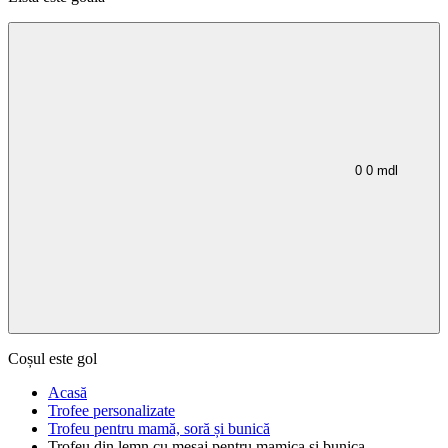
0
0
mdl
Coșul este gol
Acasă
Trofee personalizate
Trofeu pentru mamă, soră și bunică
Trofeu din lemn cu mesaj pentru mamica si bunica