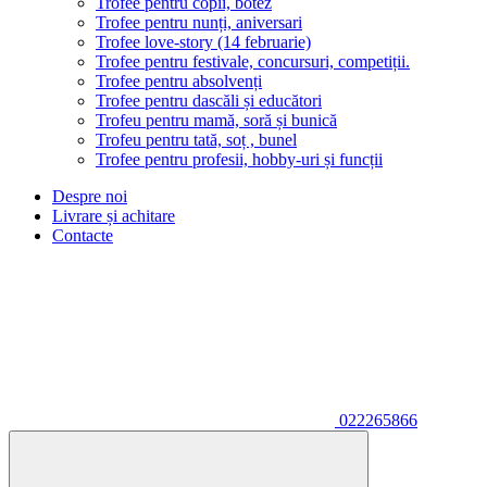
Trofee pentru copii, botez
Trofee pentru nunți, aniversari
Trofee love-story (14 februarie)
Trofee pentru festivale, concursuri, competiții.
Trofee pentru absolvenți
Trofee pentru dascăli și educători
Trofeu pentru mamă, soră și bunică
Trofeu pentru tată, soț , bunel
Trofee pentru profesii, hobby-uri și funcții
Despre noi
Livrare și achitare
Contacte
022265866