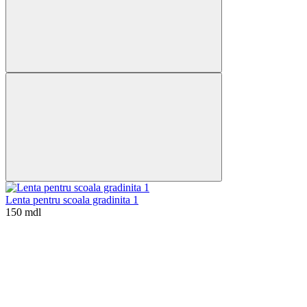
Lenta pentru scoala gradinita 1
150 mdl