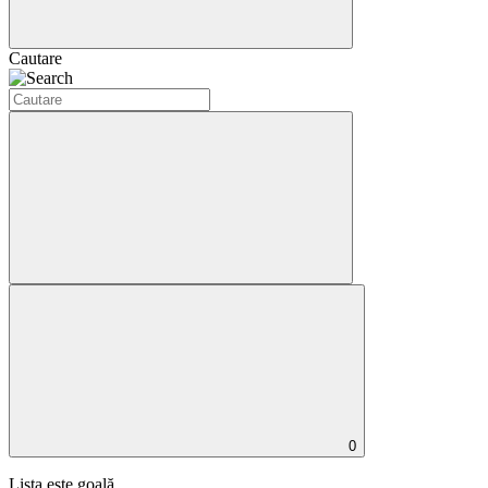
Cautare
0
Lista este goală