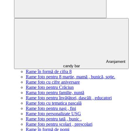
Aranjament
candy bar
Rame în formă de cifra 8
Rame foto pentru 8 martie, mamă , bunică, soție.
Rame foto cu cifre aniversare
Rame foto pentru Crăciun
Rama foto pentru familie, nuntă
Rame foto pentru învățători, dascăli , educatori
Rame foto cu tematica pascală
Rame foto pentru nași , fini
Rame foto personalizate USG
Rame foto pentru tată , bunic .
Rame foto pentru școlari , preșcolari
Rame în formă de pomi