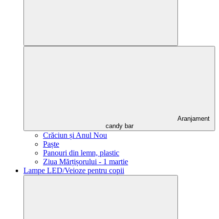
Aranjament
candy bar
Crăciun și Anul Nou
Paște
Panouri din lemn, plastic
Ziua Mărțișorului - 1 martie
Lampe LED/Veioze pentru copii