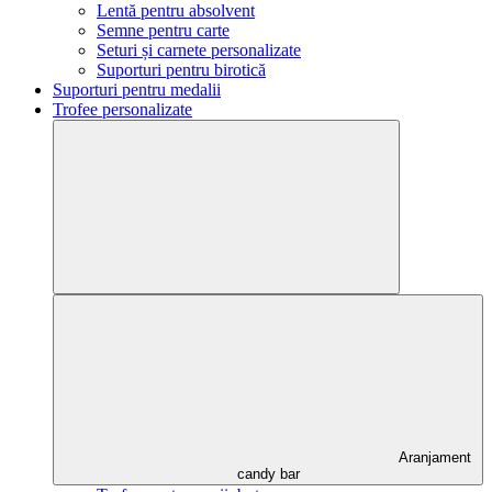
Lentă pentru absolvent
Semne pentru carte
Seturi și carnete personalizate
Suporturi pentru birotică
Suporturi pentru medalii
Trofee personalizate
Aranjament
candy bar