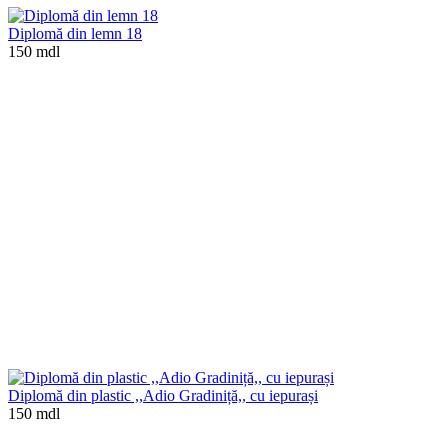
Diplomă din lemn 18
150 mdl
Diplomă din plastic ,,Adio Gradiniță,, cu iepurași
150 mdl