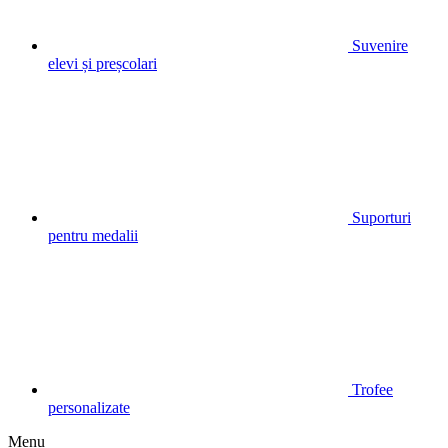
Suvenire
elevi și preșcolari
Suporturi
pentru medalii
Trofee
personalizate
Menu