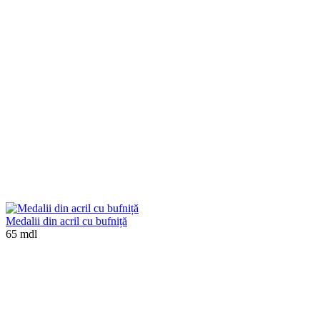
Medalii din acril cu bufniță
65 mdl