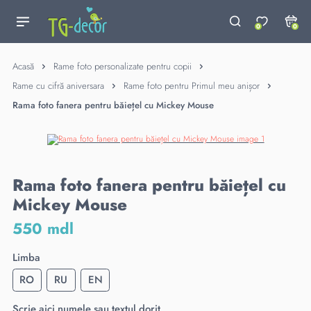
0
0
Acasă
Rame foto personalizate pentru copii
Rame cu cifră aniversara
Rame foto pentru Primul meu anișor
Rama foto fanera pentru băiețel cu Mickey Mouse
Rama foto fanera pentru băiețel cu
Mickey Mouse
550 mdl
Limba
RO
RU
EN
Scrie aici numele sau textul dorit