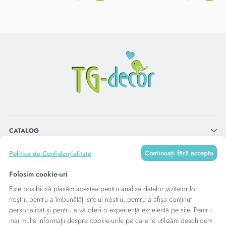
CATALOG
Continuați fără accepta
Politica de Confidențialitate
MENU
Folosim cookie-uri
Este posibil să plasăm acestea pentru analiza datelor vizitatorilor
CONTACTE
noștri, pentru a îmbunătăți site-ul nostru, pentru a afișa conținut
personalizat și pentru a vă oferi o experiență excelentă pe site. Pentru
mai multe informații despre cookie-urile pe care le utilizăm deschidem