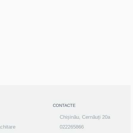
CONTACTE
Chișinău, Cernăuți 20a
achitare
022265866