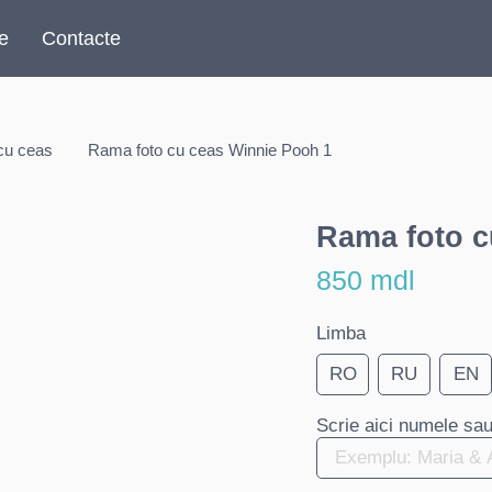
re
Contacte
cu ceas
Rama foto cu ceas Winnie Pooh 1
Rama foto c
850 mdl
Limba
RO
RU
EN
Scrie aici numele sau 