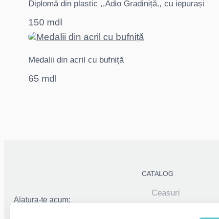
Diplomă din plastic ,,Adio Gradiniță,, cu iepurași
150 mdl
Medalii din acril cu bufniță
65 mdl
CATALOG
Ceasuri
Alatura-te acum:
Elemente decorati