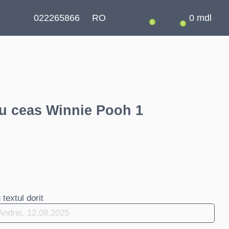
022265866
RO
0
mdl
0
0
u ceas Winnie Pooh 1
textul dorit